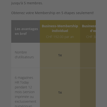
jusqu'à 5 membres.
Obtenez votre Membership en 5 étapes seulement!
Business-Membership
Business-Memb
Les avantages
individuel
d'entrepri
en bref
CHF 192.00 par an
CHF 384.00 p
Nombre
1x
2-5
d'utilisateurs
6 magazines
HR Today
pendant 12
mois (version
1x
2x
imprimée ou
exclusivement
numérique)