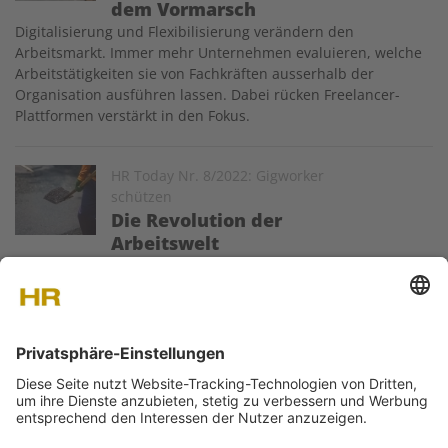
dem Vormarsch
Digitalisierung und Flexibilisierung verändern den
Arbeitsmarkt. Immer mehr Unternehmen evaluieren, welche
Arbeitstätigkeiten sie von Fachkräften ausserhalb der
Organisation ausführen lassen. Dabei rücken Freelancer-
Plattformen verstärkt in den Fokus.
Image
HR Today Nr. 8/2022: Gigworker
schützen
Die Revolution der
Arbeitswelt
Die Plattformökonomie ordnet die Arbeitswelt neu – doch
welche Konsequenzen ergeben sich daraus für Arbeitende?
Und wie kann sie zum Nutzen aller gestaltet werden? Ansätze
für eine faire Umsetzung.