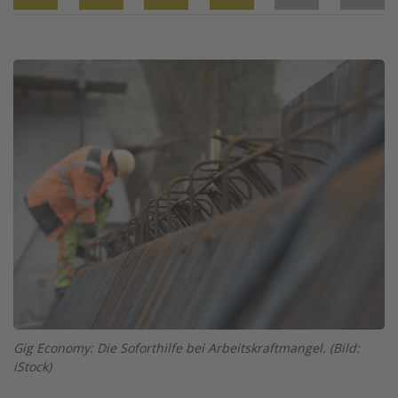
Twitter
Facebook
XING
LinkedIn
Email
Prin
Image
Gig Economy: Die Soforthilfe bei Arbeitskraftmangel. (Bild:
iStock)