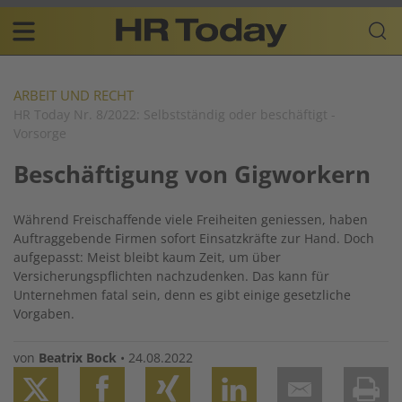
Skip
Business-
to
Plattform
content
für
Main
Human
navigation
Resources
ARBEIT UND RECHT
HR Today Nr. 8/2022: Selbstständig oder beschäftigt -
DE
Vorsorge
Beschäftigung von Gigworkern
Während Freischaffende viele Freiheiten geniessen, haben
Auftraggebende Firmen sofort Einsatzkräfte zur Hand. Doch
aufgepasst: Meist bleibt kaum Zeit, um über
Versicherungspflichten nachzudenken. Das kann für
Unternehmen fatal sein, denn es gibt einige gesetzliche
Vorgaben.
von
Beatrix Bock
•
24.08.2022