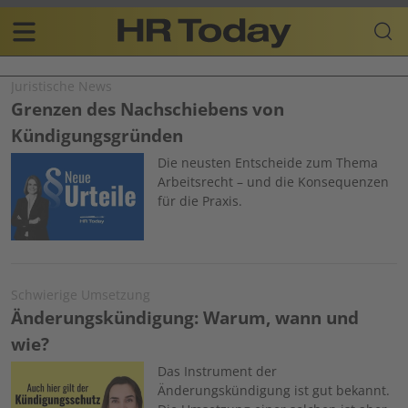
Skip
Business-
to
Plattform
content
für
Main
Human
Juristische News
navigation
Resources
Grenzen des Nachschiebens von
DE
Kündigungsgründen
Image
Die neusten Entscheide zum Thema
Arbeitsrecht – und die Konsequenzen
für die Praxis.
Schwierige Umsetzung
Änderungskündigung: Warum, wann und
wie?
Image
Das Instrument der
Änderungskündigung ist gut bekannt.