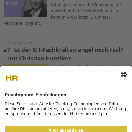
Kündigung, dann die Forderung, die
ausstehenden Ferien beziehen zu
können – was jetzt? Die grosse
Rechnerei beginnt.
HR Today Video
#7: Ist der ICT-Fachkräftemangel noch real?
– mit Christian Hunziker
Image
Im Video spricht Christian Hunziker,
Geschäftsführer swissICT, über die
Situation auf dem ICT-Arbeitsmarkt –
und er empfiehlt konkrete
Massnahmen für Unternehmen.
HR Today Blog
Die ewig gleichen Fragestellungen?
Image
Neugier gehört zur Natur des