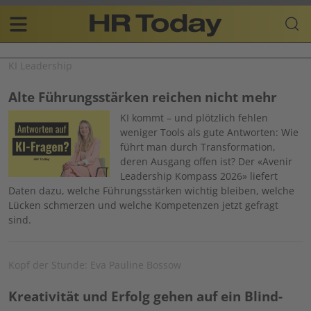
Skip
Business-
to
Plattform
content
für
Main
Human
KI Leadership
navigation
Resources
DE
Alte Führungsstärken reichen nicht mehr
Image
KI kommt – und plötzlich fehlen
weniger Tools als gute Antworten: Wie
führt man durch Transformation,
deren Ausgang offen ist? Der «Avenir
Leadership Kompass 2026» liefert
Daten dazu, welche Führungsstärken wichtig bleiben, welche
Lücken schmerzen und welche Kompetenzen jetzt gefragt
sind.
Kopf der Stunde: Eva Pauline Bossow
Kreativität und Erfolg gehen auf ein Blind-