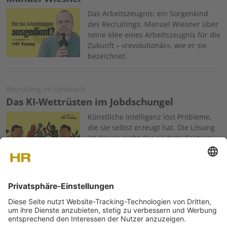
Image
Das Arbeitszeugnis: ein Sorgenkind
des Recruitings. Manuel Wiesner über
seine Idee eines Arbeitszeugnis für die
Zukunft – «revolutionär», wie er sie
bezeichnet.
Recruiting im Umbruch
Das KI-Wettrüsten im Jobdschungel
Image
Künstliche Intelligenz löst Probleme,
die sie selbst erzeugt hat. Die Lösung
ist darum nicht das nächste Feature,
sondern grundlegendes Vertrauen –
im Recruiting eine zentrale Ressource,
die im KI-Zeitalter zunehmend erodiert. Warum das den
Arbeitsmarkt erschüttert.
HR Today Blog
Personaldienstleister in Zeiten von Zöllen