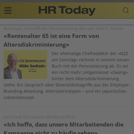
Skip
Business-
to
Plattform
content
für
Main
Human
Buchtipp: «Schafft die Pensionierung ab» von Felix E. Müller
navigation
Resources
«Rentenalter 65 ist eine Form von
DE
Altersdiskriminierung»
Image
Der ehemalige Chefredaktor der «NZZ
am Sonntag» rechnet in seinem neuen
Buch mit der Pensionierung ab. Es sei
ein nicht mehr zeitgemässer «Zwang»,
hinter dem Altersdiskriminierung
stehe. Ein Gespräch über Diversitätsbegriffe aus der Employer-
Branding-Abteilung, Altersstereotypen – und ein japanisches
Lebenskonzept.
JobCloud mit neuem Markenauftritt
«Ich hoffe, dass unsere Mitarbeitenden die
Kampagne nicht zu häufig sehen»