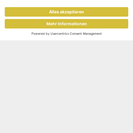
und Wandel
Image
Die Schweiz erhielt zu ihrem
Nationalfeiertag ein besonderes
Geschenk, einen Zoll von 39 Prozent
auf Einfuhren in die USA. Der Schock
sitzt tief, besonders bei
exportorientierten Branchen. Was viele dabei übersehen: Auch
Personaldienstleister, die mit Temporärarbeit viel Flexibilität in
diese Industrien bringen, stehen plötzlich vor neuen
Herausforderungen.
Gastbeitrag: Path2Work
Digitale Brücke für Geflüchtete in den
Arbeitsmarkt
Image
«Path2Work» ist eine neuartige digitale
Plattform, die Geflüchteten in der
Schweiz den Zugang zum Arbeitsmarkt
erleichtern und Unternehmen beim