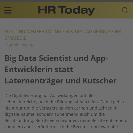
Skip
Business-
to
Plattform
content
für
Main
Human
navigation
Resources
AUS- UND WEITERBILDUNG
•
KI & DIGITALISIERUNG
•
HR
STRATEGIE
DE
Digitalisierung
Big Data Scientist und App-
Entwicklerin statt
Laternenträger und Kutscher
Die Digitalisierung hat Auswirkungen auf alle
Lebensbereiche, auch die Bildung ist betroffen. Dabei geht es
nicht nur um die Verlagerung vom Lernen und Lehren in
digitale Räume, sondern zunehmend auch um die
Berufsbildung. Berufe verschwinden, neue Berufe entstehen,
vor allem aber verändern sich die Berufe – und zwar alle.