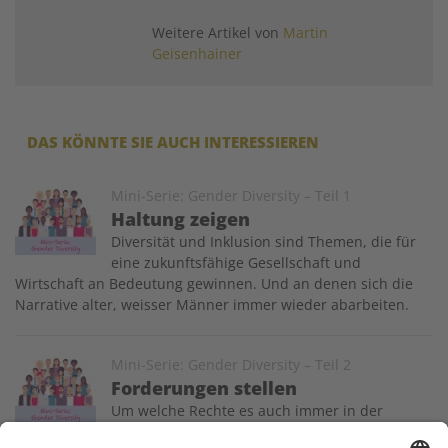
Weitere Artikel von
Martin
Geisenhainer
DAS KÖNNTE SIE AUCH INTERESSIEREN
Image
Mini-Serie: Gender Diversity – Teil 1
Haltung zeigen
Diversität und Inklusion sind Themen, die für
eine zukunftsfähige Gesellschaft und
Wirtschaft an Bedeutung gewinnen. Und an denen sich die
Narrative alter, weisser Männer immer wieder abarbeiten.
Image
Mini-Serie: Gender Diversity – Teil 2
Forderungen stellen
Um welche Rechte es auch immer in der
Geschichte der aufgeklärten Menschheit ging,