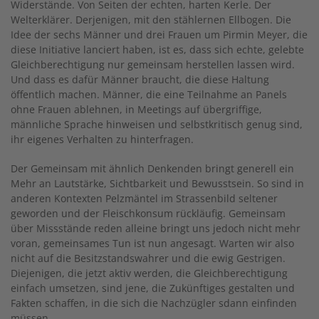
Widerstände. Von Seiten der echten, harten Kerle. Der
Welterklärer. Derjenigen, mit den stählernen Ellbogen. Die
Idee der sechs Männer und drei Frauen um Pirmin Meyer, die
diese Initiative lanciert haben, ist es, dass sich echte, gelebte
Gleichberechtigung nur gemeinsam herstellen lassen wird.
Und dass es dafür Männer braucht, die diese Haltung
öffentlich machen. Männer, die eine Teilnahme an Panels
ohne Frauen ablehnen, in Meetings auf übergriffige,
männliche Sprache hinweisen und selbstkritisch genug sind,
ihr eigenes Verhalten zu hinterfragen.
Der Gemeinsam mit ähnlich Denkenden bringt generell ein
Mehr an Lautstärke, Sichtbarkeit und Bewusstsein. So sind in
anderen Kontexten Pelzmäntel im Strassenbild seltener
geworden und der Fleischkonsum rückläufig. Gemeinsam
über Missstände reden alleine bringt uns jedoch nicht mehr
voran, gemeinsames Tun ist nun angesagt. Warten wir also
nicht auf die Besitzstandswahrer und die ewig Gestrigen.
Diejenigen, die jetzt aktiv werden, die Gleichberechtigung
einfach umsetzen, sind jene, die Zukünftiges gestalten und
Fakten schaffen, in die sich die Nachzügler sdann einfinden
müssen.