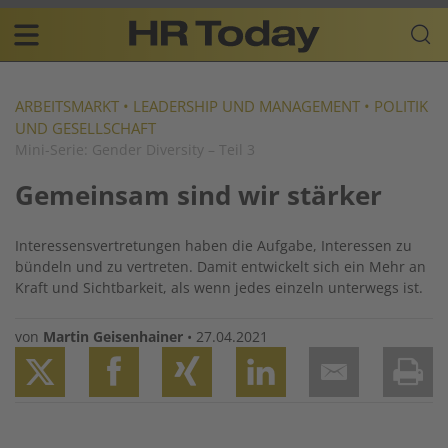
Skip
Business-
to
Plattform
content
für
Main
Human
navigation
Resources
ARBEITSMARKT
•
LEADERSHIP UND MANAGEMENT
•
POLITIK
UND GESELLSCHAFT
DE
Mini-Serie: Gender Diversity – Teil 3
Gemeinsam sind wir stärker
Interessensvertretungen haben die Aufgabe, Interessen zu
bündeln und zu vertreten. Damit entwickelt sich ein Mehr an
Kraft und Sichtbarkeit, als wenn jedes einzeln unterwegs ist.
von
Martin Geisenhainer
•
27.04.2021
Twitter
Facebook
XING
LinkedIn
Email
Prin