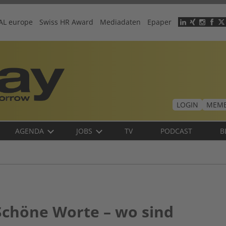
AL europe
Swiss HR Award
Mediadaten
Epaper
Header
menu
LOGIN
MEMB
AGENDA
JOBS
TV
PODCAST
B
Schöne Worte – wo sind