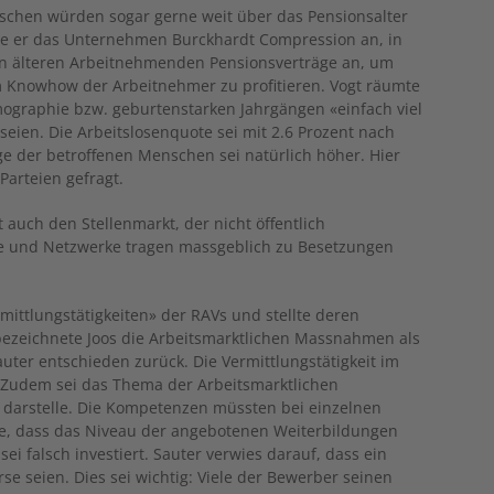
schen würden sogar gerne weit über das Pensionsalter
hrte er das Unternehmen Burckhardt Compression an, in
en älteren Arbeitnehmenden Pensionsverträge an, um
om Knowhow der Arbeitnehmer zu profitieren. Vogt räumte
emographie bzw. geburtenstarken Jahrgängen «einfach viel
ien. Die Arbeitslosenquote sei mit 2.6 Prozent nach
ge der betroffenen Menschen sei natürlich höher. Hier
Parteien gefragt.
 auch den Stellenmarkt, der nicht öffentlich
te und Netzwerke tragen massgeblich zu Besetzungen
rmittlungstätigkeiten» der RAVs und stellte deren
bezeichnete Joos die Arbeitsmarktlichen Massnahmen als
auter entschieden zurück. Die Vermittlungstätigkeit im
. Zudem sei das Thema der Arbeitsmarktlichen
s darstelle. Die Kompetenzen müssten bei einzelnen
te, dass das Niveau der angebotenen Weiterbildungen
sei falsch investiert. Sauter verwies darauf, dass ein
se seien. Dies sei wichtig: Viele der Bewerber seinen