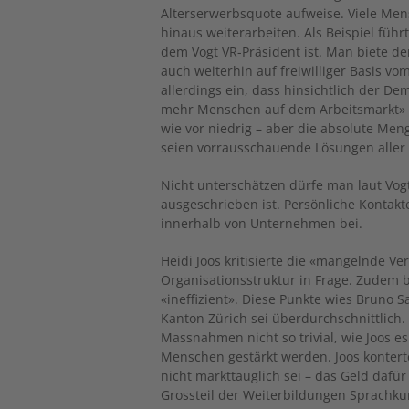
Alterserwerbsquote aufweise. Viele Men
hinaus weiterarbeiten. Als Beispiel fü
dem Vogt VR-Präsident ist. Man biete d
auch weiterhin auf freiwilliger Basis v
allerdings ein, dass hinsichtlich der D
mehr Menschen auf dem Arbeitsmarkt» se
wie vor niedrig – aber die absolute Men
seien vorrausschauende Lösungen aller 
Nicht unterschätzen dürfe man laut Vogt
ausgeschrieben ist. Persönliche Kontak
innerhalb von Unternehmen bei.
Heidi Joos kritisierte die «mangelnde Ve
Organisationsstruktur in Frage. Zudem 
«ineffizient». Diese Punkte wies Bruno S
Kanton Zürich sei überdurchschnittlich
Massnahmen nicht so trivial, wie Joos e
Menschen gestärkt werden. Joos konter
nicht markttauglich sei – das Geld dafür 
Grossteil der Weiterbildungen Sprachkur