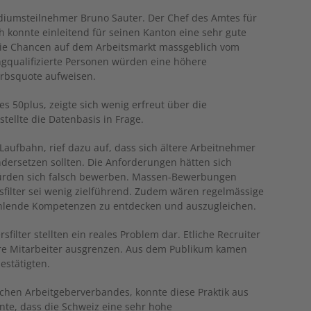
odiumsteilnehmer Bruno Sauter. Der Chef des Amtes für
h konnte einleitend für seinen Kanton eine sehr gute
 die Chancen auf dem Arbeitsmarkt massgeblich vom
gqualifizierte Personen würden eine höhere
erbsquote aufweisen.
es 50plus, zeigte sich wenig erfreut über die
ellte die Datenbasis in Frage.
Laufbahn, rief dazu auf, dass sich ältere Arbeitnehmer
ndersetzen sollten. Die Anforderungen hätten sich
würden sich falsch bewerben. Massen-Bewerbungen
sfilter sei wenig zielführend. Zudem wären regelmässige
ehlende Kompetenzen zu entdecken und auszugleichen.
rsfilter stellten ein reales Problem dar. Etliche Recruiter
ere Mitarbeiter ausgrenzen. Aus dem Publikum kamen
estätigten.
schen Arbeitgeberverbandes, konnte diese Praktik aus
nte, dass die Schweiz eine sehr hohe