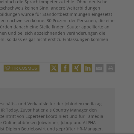
n «einfach die Sprachkompetenz» fehle. Ohne deutsche
tschschweiz keinen Sinn, andere Weiterbildungen
erbildungen würde für Standortbestimmungen eingesetzt
hlen nachweisen könne: 30 Prozent der Personen, die eine
den danach eine Stelle finden. Sauter appellierte an
anen und bei sich abzeichnenden Veränderungen die
keln, so dass es gar nicht erst zu Einlassungen kommen
HR COSMOS
Twitter
Facebook
XING
LinkedIn
Email
Print
s
eschäfts- und Verkaufsleiter der jobindex media ag,
HR Today. Zuvor hat er als Country Manager den
eintritt von Experteer koordiniert und für Tamedia
die Onlinejobbörsen Jobwinner, Jobup und ALPHA
ist Diplom Betriebswirt und geprüfter HR-Manager.