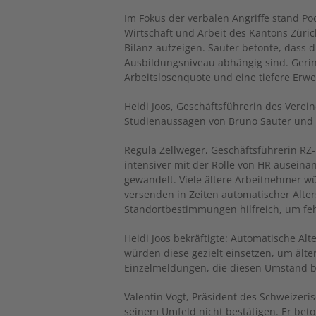
Im Fokus der verbalen Angriffe stand P
Wirtschaft und Arbeit des Kantons Züric
Bilanz aufzeigen. Sauter betonte, dass
Ausbildungsniveau abhängig sind. Gerin
Arbeitslosenquote und eine tiefere Erw
Heidi Joos, Geschäftsführerin des Verein
Studienaussagen von Bruno Sauter und st
Regula Zellweger, Geschäftsführerin RZ-
intensiver mit der Rolle von HR auseina
gewandelt. Viele ältere Arbeitnehmer 
versenden in Zeiten automatischer Alter
Standortbestimmungen hilfreich, um f
Heidi Joos bekräftigte: Automatische Alte
würden diese gezielt einsetzen, um ält
Einzelmeldungen, die diesen Umstand b
Valentin Vogt, Präsident des Schweizeri
seinem Umfeld nicht bestätigen. Er beto