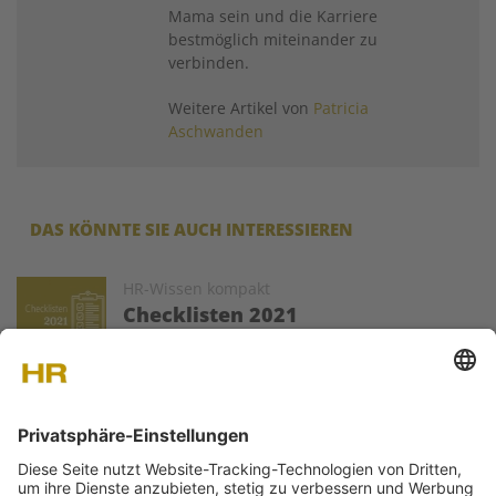
Mama sein und die Karriere
bestmöglich miteinander zu
verbinden.
Weitere Artikel von
Patricia
Aschwanden
DAS KÖNNTE SIE AUCH INTERESSIEREN
Image
HR-Wissen kompakt
Checklisten 2021
HR Today veröffentlich (fast) jeden Montag
Fachartikel zu ausgewählten Problemstellungen
der HR-Welt. Die Texte werden von ausgewiesenen Experten
als Gastartikel zur Verfügung gestellt.