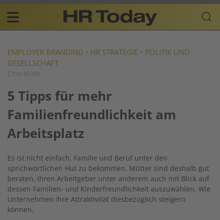
Skip
Business-
to
Plattform
content
für
Main
Human
navigation
Resources
EMPLOYER BRANDING
•
HR STRATEGIE
•
POLITIK UND
GESELLSCHAFT
DE
Checkliste
5 Tipps für mehr
Familienfreundlichkeit am
Arbeitsplatz
Es ist nicht einfach, Familie und Beruf unter den
sprichwörtlichen Hut zu bekommen. Mütter sind deshalb gut
beraten, ihren Arbeitgeber unter anderem auch mit Blick auf
dessen Familien- und Kinderfreundlichkeit auszuwählen. Wie
Unternehmen ihre Attraktivität diesbezüglich steigern
können.