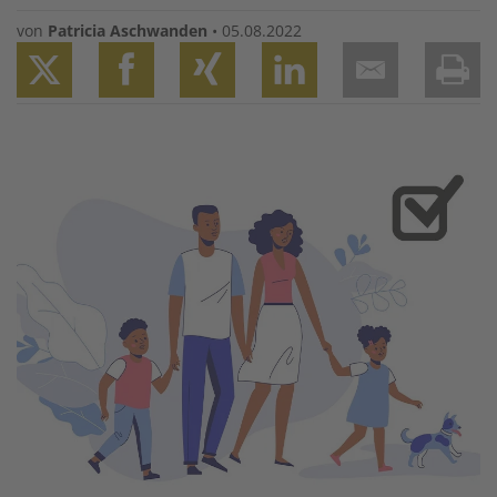
von
Patricia Aschwanden
•
05.08.2022
Twitter
Facebook
XING
LinkedIn
Email
Prin
Image