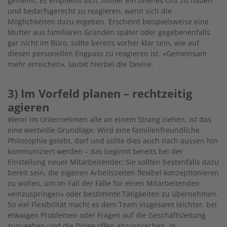
gemeint. Es empfiehlt sich, immer ein offenes Ohr zu haben
und bedarfsgerecht zu reagieren, wenn sich die
Möglichkeiten dazu ergeben. Erscheint beispielsweise eine
Mutter aus familiären Gründen später oder gegebenenfalls
gar nicht im Büro, sollte bereits vorher klar sein, wie auf
diesen personellen Engpass zu reagieren ist. «Gemeinsam
mehr erreichen», lautet hierbei die Devise.
3) Im Vorfeld planen – rechtzeitig
agieren
Wenn im Unternehmen alle an einem Strang ziehen, ist das
eine wertvolle Grundlage. Wird eine familienfreundliche
Philosophie gelebt, darf und sollte dies auch nach aussen hin
kommuniziert werden – das beginnt bereits bei der
Einstellung neuer Mitarbeitender: Sie sollten bestenfalls dazu
bereit sein, die eigenen Arbeitszeiten flexibel konzeptionieren
zu wollen, um im Fall der Fälle für einen Mitarbeitenden
«einzuspringen» oder bestimmte Tätigkeiten zu übernehmen.
So viel Flexibilität macht es dem Team insgesamt leichter, bei
etwaigen Problemen oder Fragen auf die Geschäftsleitung
zuzugehen und die Dinge offen anzusprechen. In