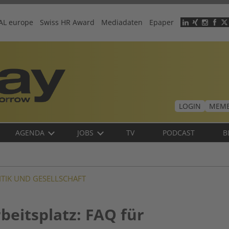
AL europe
Swiss HR Award
Mediadaten
Epaper
Header
menu
LOGIN
MEMB
AGENDA
JOBS
TV
PODCAST
B
ITIK UND GESELLSCHAFT
beitsplatz: FAQ für