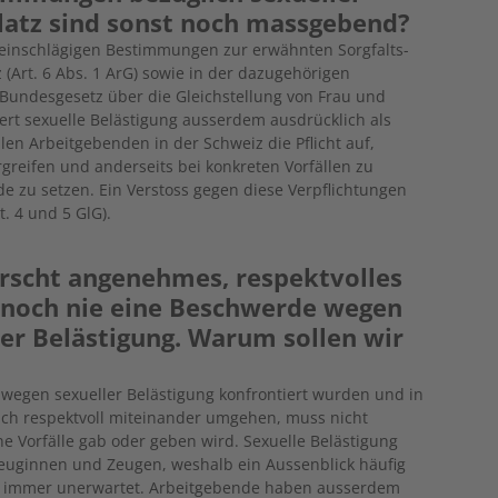
latz sind sonst noch massgebend?
e einschlägigen Bestimmungen zur erwähnten Sorgfalts-
 (Art. 6 Abs. 1 ArG) sowie in der dazugehörigen
s Bundesgesetz über die Gleichstellung von Frau und
iert sexuelle Belästigung ausserdem ausdrücklich als
llen Arbeitgebenden in der Schweiz die Pflicht auf,
greifen und anderseits bei konkreten Vorfällen zu
e zu setzen. Ein Verstoss gegen diese Verpflichtungen
t. 4 und 5 GlG).
errscht angenehmes, respektvolles
 noch nie eine Beschwerde wegen
her Belästigung. Warum sollen wir
 wegen sexueller Belästigung konfrontiert wurden und in
ich respektvoll miteinander umgehen, muss nicht
e Vorfälle gab oder geben wird. Sexuelle Belästigung
Zeuginnen und Zeugen, weshalb ein Aussenblick häufig
ast immer unerwartet. Arbeitgebende haben ausserdem