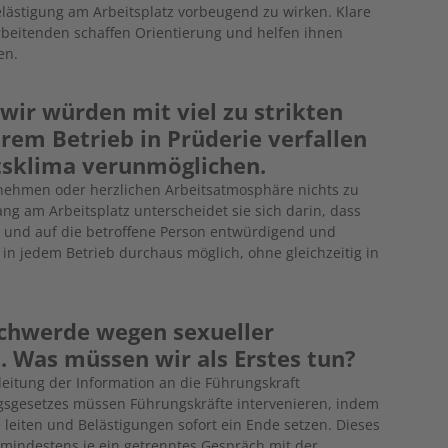
Belästigung am Arbeitsplatz vorbeugend zu wirken. Klare
tarbeitenden schaffen Orientierung und helfen ihnen
en.
 wir würden mit viel zu strikten
rem Betrieb in Prüderie verfallen
itsklima verunmöglichen.
enehmen oder herzlichen Arbeitsatmosphäre nichts zu
ng am Arbeitsplatz unterscheidet sie sich darin, dass
st und auf die betroffene Person entwürdigend und
 in jedem Betrieb durchaus möglich, ohne gleichzeitig in
eschwerde wegen sexueller
. Was müssen wir als Erstes tun?
leitung der Information an die Führungskraft
ungsgesetzes müssen Führungskräfte intervenieren, indem
 leiten und Belästigungen sofort ein Ende setzen. Dieses
 mindestens je ein getrenntes Gespräch mit der