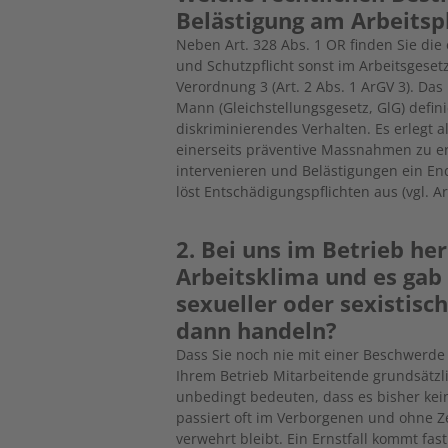
Belästigung am Arbeitsp
Neben Art. 328 Abs. 1 OR finden Sie di
und Schutzpflicht sonst im Arbeitsgesetz
Verordnung 3 (Art. 2 Abs. 1 ArGV 3). Da
Mann (Gleichstellungsgesetz, GlG) defin
diskriminierendes Verhalten. Es erlegt a
einerseits präventive Massnahmen zu er
intervenieren und Belästigungen ein End
löst Entschädigungspflichten aus (vgl. Ar
2. Bei uns im Betrieb h
Arbeitsklima und es gab
sexueller oder sexistisc
dann handeln?
Dass Sie noch nie mit einer Beschwerde
Ihrem Betrieb Mitarbeitende grundsätzl
unbedingt bedeuten, dass es bisher kein
passiert oft im Verborgenen und ohne 
verwehrt bleibt. Ein Ernstfall kommt f