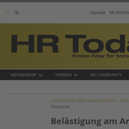
Skip
to
DE
FR
Kontakt
HR FESTIV
content
Business-
Plattform
für
Human
Resources
Main
MEMBERSHIP
THEMEN
HR COMMUNITY
navigation
DE
LEADERSHIP UND MANAGEMENT
•
POL
Checkliste
Belästigung am Ar