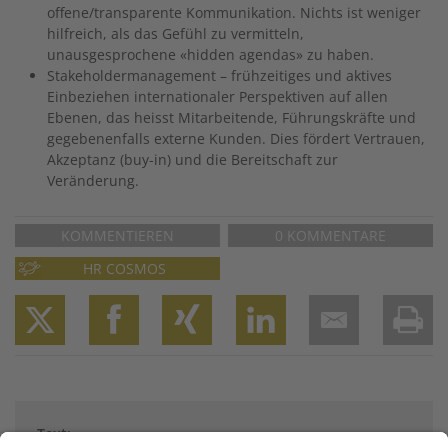
offene/transparente Kommunikation. Nichts ist weniger
hilfreich, als das Gefühl zu vermitteln,
unausgesprochene «hidden agendas» zu haben.
Stakeholdermanagement – frühzeitiges und aktives
Einbeziehen internationaler Perspektiven auf allen
Ebenen, das heisst Mitarbeitende, Führungskräfte und
gegebenenfalls externe Kunden. Dies fördert Vertrauen,
Akzeptanz (buy-in) und die Bereitschaft zur
Veränderung.
KOMMENTIEREN
0 KOMMENTARE
HR COSMOS
Twitter
Facebook
XING
LinkedIn
Email
Prin
Text: