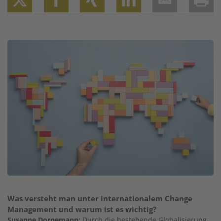
Twitter
Facebook
XING
LinkedIn
Email
Prin
Image
Was versteht man unter internationalem Change
Management und warum ist es wichtig?
Susanne Dornemann:
Durch die bestehende Globalisierung