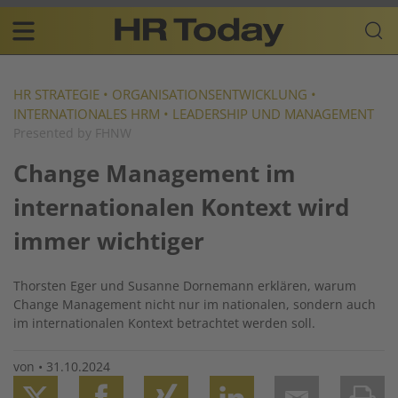
Skip
Business-
to
Plattform
content
für
Main
Human
navigation
Resources
HR STRATEGIE
•
ORGANISATIONSENTWICKLUNG
•
INTERNATIONALES HRM
•
LEADERSHIP UND MANAGEMENT
DE
Presented by FHNW
Change Management im
internationalen Kontext wird
immer wichtiger
Thorsten Eger und Susanne Dornemann erklären, warum
Change Management nicht nur im nationalen, sondern auch
im internationalen Kontext betrachtet werden soll.
von
•
31.10.2024