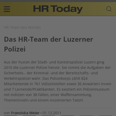
Skip
Business-
to
Plattform
content
für
Main
Human
navigation
Resources
HR-Team des Monats
DE
Das HR-Team der Luzerner
Polizei
Aus der Fusion der Stadt- und Kantonspolizei Luzern ging
2010 die Luzerner Polizei hervor. Sie nimmt die Aufgaben der
Sicherheits-, der Kriminal- und der Bereitschafts- und
Verkehrspolizei wahr. Das Polizeikorps zählt 824
Mitarbeitende in 761 Vollzeitstellen sowie 36 Anwärter/-innen
und 7 Lernende/Praktikanten. Es existiert ein Polizeimuseum
mit Indizien von 38 Fällen, einer Waffensammlung,
Themeninseln und einem inszenierten Tatort.
von
Franziska Meier
•
01.12.2011