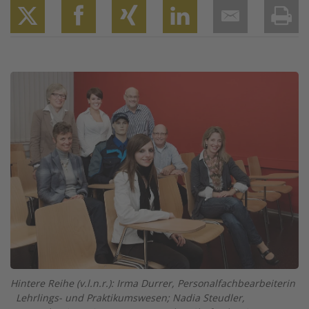
Twitter
Facebook
XING
LinkedIn
Email
Prin
Image
Hintere Reihe (v.l.n.r.): Irma Durrer, Personalfachbearbeiterin
Lehrlings- und Praktikumswesen; Nadia Steudler,