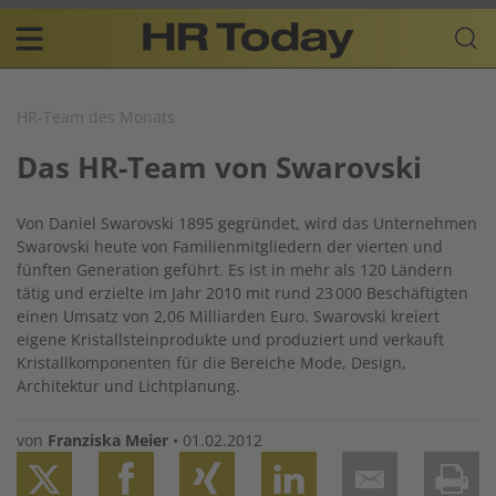
Skip
Business-
to
Plattform
content
für
Main
Human
navigation
Resources
HR-Team des Monats
DE
Das HR-Team von Swarovski
Von Daniel Swarovski 1895 gegründet, wird das Unternehmen
Swarovski heute von Familienmitgliedern der vierten und
fünften Generation geführt. Es ist in mehr als 120 Ländern
tätig und erzielte im Jahr 2010 mit rund 23 000 Beschäftigten
einen Umsatz von 2,06 Milliarden Euro. Swarovski kreiert
eigene Kristallsteinprodukte und produziert und verkauft
Kristallkomponenten für die Bereiche Mode, Design,
Architektur und Lichtplanung.
von
Franziska Meier
•
01.02.2012