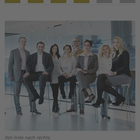
Twitter
Facebook
XING
LinkedIn
Email
Prin
Image
Von links nach rechts: