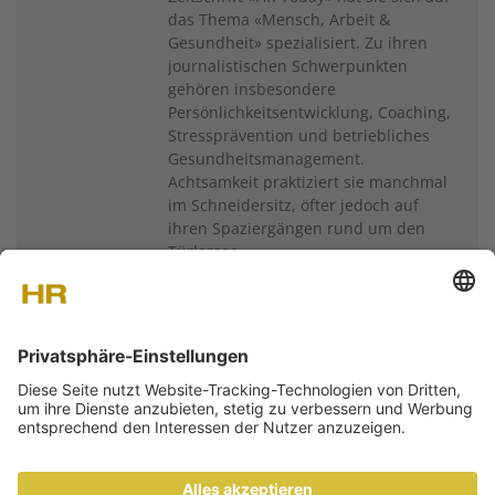
das Thema «Mensch, Arbeit &
Gesundheit» spezialisiert. Zu ihren
journalistischen Schwerpunkten
gehören insbesondere
Persönlichkeitsentwicklung, Coaching,
Stressprävention und betriebliches
Gesundheitsmanagement.
Achtsamkeit praktiziert sie manchmal
im Schneidersitz, öfter jedoch auf
ihren Spaziergängen rund um den
Türlersee.
Weitere Artikel von
Franziska Meier
ÜBER UNS
KONTAKT
MEDIADATEN
NEWSLETTER