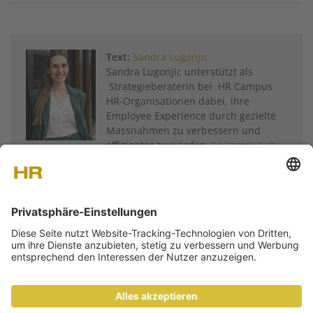
Twitter
Facebook
XING
LinkedIn
Email
Prin
Text:
Sandra Lugonjic
Sandra Lugonjic unterstützt als
Strategieberaterin bei HR Campus
HR-Organisationen dabei, ihre
Employee Experience durch gezielte
Massnahmen zu verbessern und
effizienter zu werden.
hr-campus.ch
Weitere Artikel von
Sandra Lugonjic
ÜBER UNS
KONTAKT
MEDIADATEN
NEWSLETTER