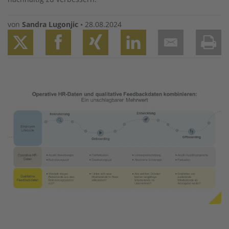
von
Sandra Lugonjic
•
28.08.2024
Twitter
Facebook
XING
LinkedIn
Email
Prin
Image