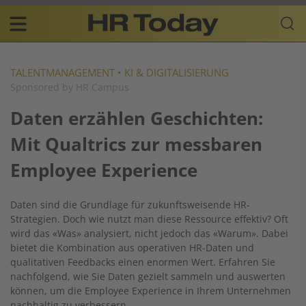
Skip
Business-
to
Plattform
content
für
Main
Human
navigation
Resources
TALENTMANAGEMENT
•
KI & DIGITALISIERUNG
Sponsored by HR Campus
DE
Daten erzählen Geschichten:
Mit Qualtrics zur messbaren
Employee Experience
Daten sind die Grundlage für zukunftsweisende HR-
Strategien. Doch wie nutzt man diese Ressource effektiv? Oft
wird das «Was» analysiert, nicht jedoch das «Warum». Dabei
bietet die Kombination aus operativen HR-Daten und
qualitativen Feedbacks einen enormen Wert. Erfahren Sie
nachfolgend, wie Sie Daten gezielt sammeln und auswerten
können, um die Employee Experience in Ihrem Unternehmen
nachhaltig zu verbessern.