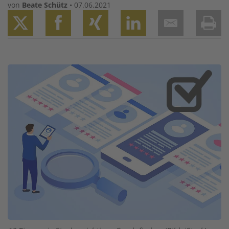
von
Beate Schütz
•
07.06.2021
Twitter
Facebook
XING
LinkedIn
Email
Prin
Image