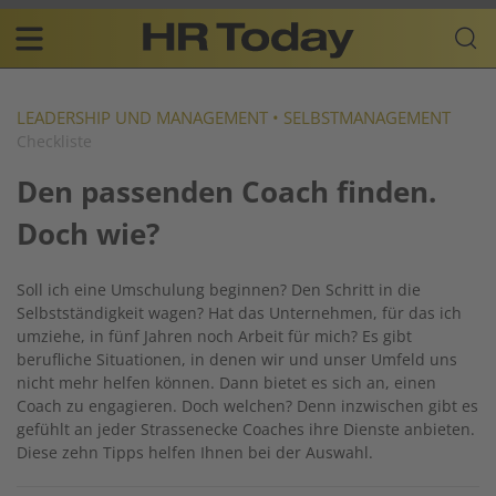
Skip
Business-
to
Plattform
content
für
Main
Human
navigation
Resources
LEADERSHIP UND MANAGEMENT
•
SELBSTMANAGEMENT
Checkliste
DE
Den passenden Coach finden.
Doch wie?
Soll ich eine Umschulung beginnen? Den Schritt in die
Selbstständigkeit wagen? Hat das Unternehmen, für das ich
umziehe, in fünf Jahren noch Arbeit für mich? Es gibt
berufliche Situationen, in denen wir und unser Umfeld uns
nicht mehr helfen können. Dann bietet es sich an, einen
Coach zu engagieren. Doch welchen? Denn inzwischen gibt es
gefühlt an jeder Strassenecke Coaches ihre Dienste anbieten.
Diese zehn Tipps helfen Ihnen bei der Auswahl.