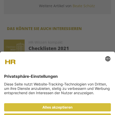
Weitere Artikel von
Beate Schütz
DAS KÖNNTE SIE AUCH INTERESSIEREN
Image
HR-Wissen kompakt
Checklisten 2021
HR Today veröffentlich (fast) jeden Montag
Fachartikel zu ausgewählten Problemstellungen
der HR-Welt. Die Texte werden von ausgewiesenen Experten
als Gastartikel zur Verfügung gestellt.
ÜBER UNS
KONTAKT
MEDIADATEN
NEWSLETTER