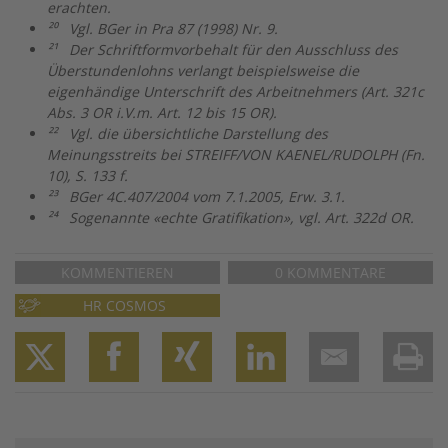
erachten.
²
⁰
Vgl. BGer in Pra 87 (1998) Nr. 9.
²
¹
Der Schriftformvorbehalt für den Ausschluss des
Überstundenlohns verlangt beispielsweise die
eigenhändige Unterschrift des Arbeitnehmers (Art. 321c
Abs. 3 OR i.V.m. Art. 12 bis 15 OR).
²
²
Vgl. die übersichtliche Darstellung des
Meinungsstreits bei STREIFF/VON KAENEL/RUDOLPH (Fn.
10), S. 133 f.
²
³
BGer 4C.407/2004 vom 7.1.2005, Erw. 3.1.
²
⁴
Sogenannte «echte Gratifikation», vgl. Art. 322d OR.
KOMMENTIEREN
0 KOMMENTARE
HR COSMOS
Twitter
Facebook
XING
LinkedIn
Email
Prin