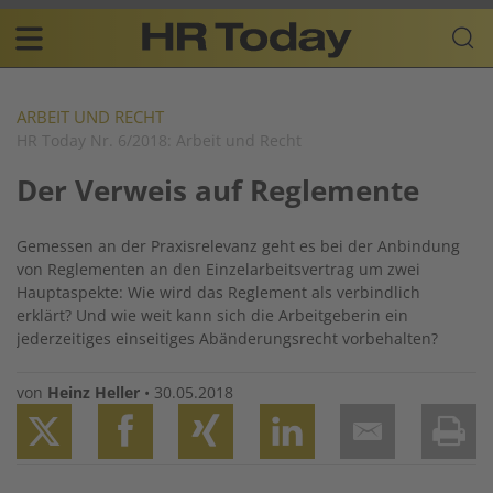
Skip
Business-
to
Plattform
content
für
Main
Human
navigation
Resources
ARBEIT UND RECHT
HR Today Nr. 6/2018: Arbeit und Recht
DE
Der Verweis auf Reglemente
Gemessen an der Praxisrelevanz geht es bei der Anbindung
von Reglementen an den Einzelarbeitsvertrag um zwei
Hauptaspekte: Wie wird das Reglement als verbindlich
erklärt? Und wie weit kann sich die Arbeitgeberin ein
jederzeitiges einseitiges Abänderungsrecht vorbehalten?
von
Heinz Heller
•
30.05.2018
Twitter
Facebook
XING
LinkedIn
Email
Prin