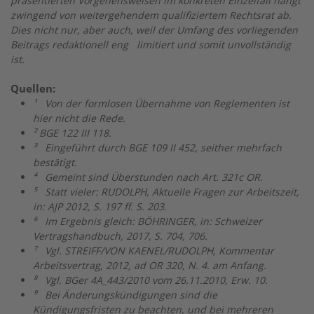
präsentierten Vorgehensweisen im konkreten Einzelfall hängt
zwingend von weitergehendem qualifiziertem Rechtsrat ab.
Dies nicht nur, aber auch, weil der Umfang des vorliegenden
Beitrags redaktionell eng limitiert und somit unvollständig
ist.
Quellen:
¹
Von der formlosen Übernahme von Reglementen ist
hier nicht die Rede.
²
BGE 122 III 118.
³
Eingeführt durch BGE 109 II 452, seither mehrfach
bestätigt.
⁴
Gemeint sind Überstunden nach Art. 321c OR.
⁵
Statt vieler: RUDOLPH, Aktuelle Fragen zur Arbeitszeit,
in: AJP 2012, S. 197 ff. S. 203.
⁶
Im Ergebnis gleich: BÖHRINGER, in: Schweizer
Vertragshandbuch, 2017, S. 704, 706.
⁷
Vgl. STREIFF/VON KAENEL/RUDOLPH, Kommentar
Arbeitsvertrag, 2012, ad OR 320, N. 4. am Anfang.
⁸
Vgl. BGer 4A_443/2010 vom 26.11.2010, Erw. 10.
⁹
Bei Änderungskündigungen sind die
Kündigungsfristen zu beachten, und bei mehreren