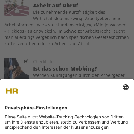
Arbeit auf Abruf
Die zunehmende Kurzfristigkeit des
Wirtschaftslebens zwingt Arbeitgeber, neue
Arbeitsformen wie «Nullstundenverträge», «Minijobs» oder
«Klickjobs» zu entwickeln. Im Schweizer Arbeitsrecht sucht
man allerdings vergeblich nach spezifischen Gesetzesnormen
zu Teilzeitarbeit oder zu Arbeit auf Abruf…
Image
Checkliste
Ist das schon Mobbing?
Werden Kündigungen durch den Arbeitgeber
mit nachlassender Leistung oder mangelnder
Integration begründet, sehen sich Arbeitgeber vermehrt mit
dem Vorwurf des Mobbings ­konfrontiert. Doch was genau ist
Mobbing überhaupt wie müssen sich Arbeitgeber verhalten?