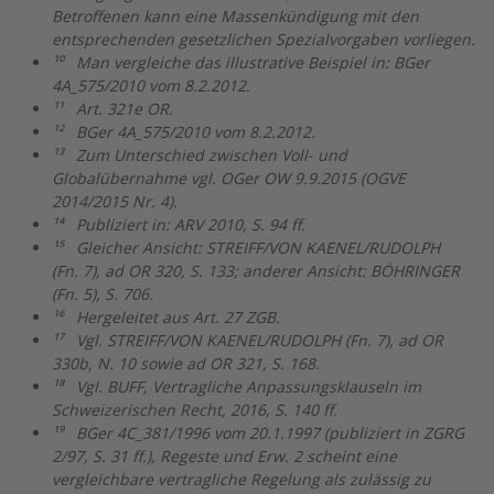
Betroffenen kann eine Massenkündigung mit den
entsprechenden gesetzlichen Spezialvorgaben vorliegen.
¹
⁰
Man vergleiche das illustrative Beispiel in: BGer
4A_575/2010 vom 8.2.2012.
¹
¹
Art. 321e OR.
¹
²
BGer 4A_575/2010 vom 8.2.2012.
¹
³
Zum Unterschied zwischen Voll- und
Globalübernahme vgl. OGer OW 9.9.2015 (OGVE
2014/2015 Nr. 4).
¹
⁴
Publiziert in: ARV 2010, S. 94 ff.
¹
⁵
Gleicher Ansicht: STREIFF/VON KAENEL/RUDOLPH
(Fn. 7), ad OR 320, S. 133; anderer Ansicht: BÖHRINGER
(Fn. 5), S. 706.
¹
⁶
Hergeleitet aus Art. 27 ZGB.
¹
⁷
Vgl. STREIFF/VON KAENEL/RUDOLPH (Fn. 7), ad OR
330b, N. 10 sowie ad OR 321, S. 168.
¹
⁸
Vgl. BUFF, Vertragliche Anpassungsklauseln im
Schweizerischen Recht, 2016, S. 140 ff.
¹
⁹
BGer 4C_381/1996 vom 20.1.1997 (publiziert in ZGRG
2/97, S. 31 ff.), Regeste und Erw. 2 scheint eine
vergleichbare vertragliche Regelung als zulässig zu