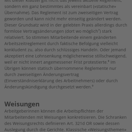
Mit dieser Klausel gilt nicht das jeweils aktuelle Reglement,
sondern ein ganz bestimmtes als vereinbart («statische»
Übernahme). Das Reglement ist zum zweiseitigen Vertrag
geworden und kann nicht mehr einseitig geändert werden.
Dieser Grundsatz wird in der gelebten Praxis allerdings durch
formlose Vertragsänderungen (dort wo möglich
⁷
) stark
relativiert. So stimmen Mitarbeitende einem geänderten
Arbeitszeitreglement durch faktische Befolgung vielleicht
konkludent zu, also durch schlüssiges Handeln. Oder jemand
akzeptiert eine Lohnsenkung möglicherweise stillschweigend,
weil er nicht innert angemessener Frist protestierte.
⁸
Im
Übrigen können statisch übernommene Reglemente nur
durch zweiseitigen Änderungsvertrag
(Einverständniserklärung des Arbeitnehmers) oder durch
Änderungskündigung durchgesetzt werden.
⁹
Weisungen
Arbeitgeberinnen können die Arbeitspflichten der
Mitarbeitenden mit Weisungen konkretisieren. Die Schranken
des Weisungsrechts definieren Art. 321d OR sowie dessen
Auslegung durch die Gerichte. Klassische «Weisungsthemen»