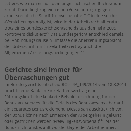
Letter», wie man es aus dem angelsächsischen Rechtsraum
kennt. Darin liegt zugleich eine «Versicherung» gegen
arbeitsrechtliche Schriftformvorbehalte.²¹ Ob eine solche
«Versicherung» nötig ist, wird in der Arbeitsrechtsliteratur
trotz eines Bundesgerichtsentscheids aus dem Jahr 2005
kontrovers diskutiert:²² Das Bundesgericht entschied damals,
bei Anbindungsklauseln umfasse die Anerkennungsabsicht
der Unterschrift im Einzelarbeitsvertrag auch die
Allgemeinen Anstellungsbedingungen.
²
³
Gerichte sind immer für
Überraschungen gut
Im Bundesgerichtsentscheid BGer 4A_149/2014 vom 18.8.2014
brachte eine Bank im Einzelarbeitsvertrag einer
Führungskraft eine konkrete Beispielberechnung für den
Bonus an, verwies für die Details des Bonuswesens aber auf
ein separates Bonusreglement. Dieses sah ausdrücklich vor,
der Bonus könne nach Ermessen der Arbeitgeberin gekürzt
oder gestrichen werden (Freiwilligkeitsvorbehalt²
⁴
). Als der
Bonus nicht ausbezahlt wurde, klagte der Arbeitnehmer. Er