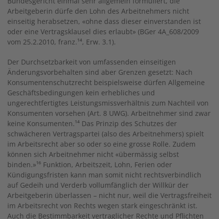
Bundesgericht einmal sehr allgemein formuliert, die
Arbeitgeberin dürfe den Lohn des Arbeitnehmers nicht
einseitig herabsetzen, «ohne dass dieser einverstanden ist
oder eine Vertragsklausel dies erlaubt» (BGer 4A_608/2009
vom 25.2.2010, franz.
¹
⁴, Erw. 3.1).
Der Durchsetzbarkeit von umfassenden einseitigen
Änderungsvorbehalten sind aber Grenzen gesetzt: Nach
Konsumentenschutzrecht beispielsweise dürfen Allgemeine
Geschäftsbedingungen kein erhebliches und
ungerechtfertigtes Leistungsmissverhältnis zum Nachteil von
Konsumenten vorsehen (Art. 8 UWG). Arbeitnehmer sind zwar
keine Konsumenten.¹⁴ Das Prinzip des Schutzes der
schwächeren Vertragspartei (also des Arbeitnehmers) spielt
im Arbeitsrecht aber so oder so eine grosse Rolle. Zudem
können sich Arbeitnehmer nicht «übermässig selbst
binden.»
¹
⁶ Funktion, Arbeitszeit, Lohn, Ferien oder
Kündigungsfristen kann man somit nicht rechtsverbindlich
auf Gedeih und Verderb vollumfänglich der Willkür der
Arbeitgeberin überlassen – nicht nur, weil die Vertragsfreiheit
im Arbeitsrecht von Rechts wegen stark eingeschränkt ist.
Auch die Bestimmbarkeit vertraglicher Rechte und Pflichten