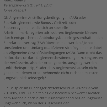
Heinz Heller's
Vertragswerkstatt: Teil 1. (Bild:
Jonas Raeber)
Ob Allgemeine Anstellungsbedingungen (AAB) oder
Spezialreglemente wie Bonus-, Gleitzeit- oder
Spesenreglemente, die sich an spezielle
Arbeitnehmerkategorien adressieren: Reglemente können
durch entsprechende Anbindungsklauseln gesamthaft in den
Einzelarbeitsvertrag (EAV) übernommen werden.¹ Je nach
Umständen und Umfang qualifizieren sich Reglemente dabei
als Allgemeine Geschäftsbedingungen (AGB). Dann droht das
Risiko, dass unklare Reglementsbestimmungen zu Ungunsten
der Verfasserin, also der Arbeitgeberin, ausgelegt werden
(Unklarheitsprinzip).
²
Oder dass Reglementsklauseln nicht
gelten, mit denen Arbeitnehmende nicht rechnen mussten
(Ungewöhnlichkeitsregel).
³
Ein Beispiel: Im Bundesgerichtsentscheid 4C.407/2004 vom
7.1.2005, Erw. 3.1 hielten es die höchsten Schweizer Richter
dem Anschein nach nicht für überraschend beziehungsweise
ungewöhnlich, wenn der Ausschluss der