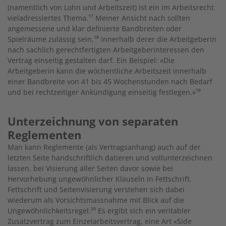
(namentlich von Lohn und Arbeitszeit) ist ein im Arbeitsrecht
vieladressiertes Thema.
¹
⁷
Meiner Ansicht nach sollten
angemessene und klar definierte Bandbreiten oder
Spielräume zulässig sein,
¹
⁸ innerhalb derer die Arbeitgeberin
nach sachlich gerechtfertigten Arbeitgeberinteressen den
Vertrag einseitig gestalten darf. Ein Beispiel: «Die
Arbeitgeberin kann die wöchentliche Arbeitszeit innerhalb
einer Bandbreite von 41 bis 45 Wochenstunden nach Bedarf
und bei rechtzeitiger Ankündigung einseitig festlegen.»¹
⁹
Unterzeichnung von separaten
Reglementen
Man kann Reglemente (als Vertragsanhang) auch auf der
letzten Seite handschriftlich datieren und vollunterzeichnen
lassen, bei Visierung aller Seiten davor sowie bei
Hervorhebung ungewöhnlicher Klauseln in Fettschrift.
Fettschrift und Seitenvisierung verstehen sich dabei
wiederum als Vorsichtsmassnahme mit Blick auf die
Ungewöhnlichkeitsregel.²⁰ Es ergibt sich ein veritabler
Zusatzvertrag zum Einzelarbeitsvertrag, eine Art «Side