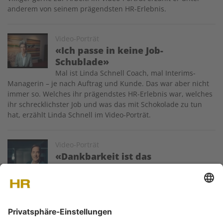
anderem von seinem prägendsten HR-Erlebnis.
Image
Video-Porträt
«Ich passe in keine Job-
Schublade»
Mal ist Linda Schnell Coach, mal Interims-
Managerin – je nach Auftrag und Kunde. Das war aber nicht
immer so. Welches ihr prägendstes HR-Erlebnis war, welches
ihr schrecklichster Job und was das mit Schokolade zu tun
hat, erzählt Linda Schnell im Video-Porträt.
Image
Video-Porträt
«Dankbarkeit ist das
Schönste»
Daniel Muff hat das Swissair-Grounding
miterlebt. Seine neue Berufung hat er im HR gefunden: als
Personalleiter bei der Railcare AG.