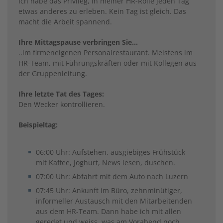
Ich habe das Privileg, in meiner HR-Rolle jeden Tag
etwas anderes zu erleben. Kein Tag ist gleich. Das
macht die Arbeit spannend.
Ihre Mittagspause verbringen Sie...
..im firmeneigenen Personalrestaurant. Meistens im
HR-Team, mit Führungskräften oder mit Kollegen aus
der Gruppenleitung.
Ihre letzte Tat des Tages:
Den Wecker kontrollieren.
Beispieltag:
06:00 Uhr: Aufstehen, ausgiebiges Frühstück
mit Kaffee, Joghurt, News lesen, duschen.
07:00 Uhr: Abfahrt mit dem Auto nach Luzern
07:45 Uhr: Ankunft im Büro, zehnminütiger,
informeller Austausch mit den Mitarbeitenden
aus dem HR-Team. Dann habe ich mit allen
geredet und weiss, was am Vorabend noch