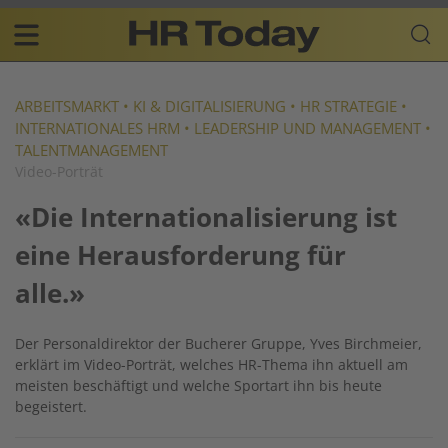
Skip
Business-
to
Plattform
content
für
Main
Human
navigation
Resources
ARBEITSMARKT
•
KI & DIGITALISIERUNG
•
HR STRATEGIE
•
INTERNATIONALES HRM
•
LEADERSHIP UND MANAGEMENT
•
DE
TALENTMANAGEMENT
Video-Porträt
«Die Internationalisierung ist
eine Herausforderung für
alle.»
Der Personaldirektor der Bucherer Gruppe, Yves Birchmeier,
erklärt im Video-Porträt, welches HR-Thema ihn aktuell am
meisten beschäftigt und welche Sportart ihn bis heute
begeistert.