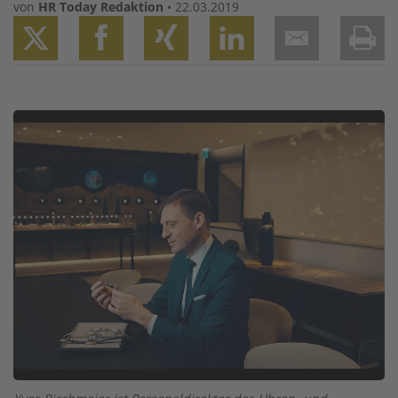
von
HR Today Redaktion
•
22.03.2019
Twitter
Facebook
XING
LinkedIn
Email
Prin
Image