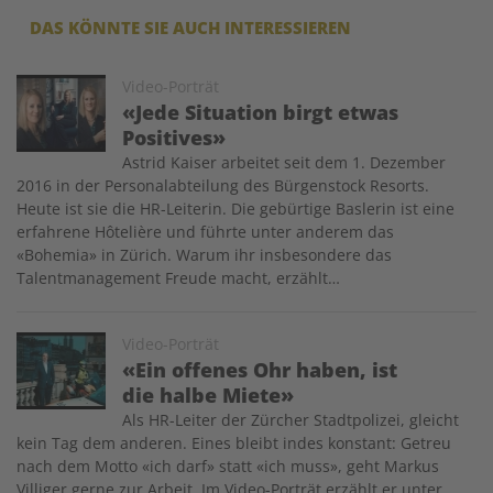
DAS KÖNNTE SIE AUCH INTERESSIEREN
Image
Video-Porträt
«Jede Situation birgt etwas
Positives»
Astrid Kaiser arbeitet seit dem 1. Dezember
2016 in der Personalabteilung des Bürgenstock Resorts.
Heute ist sie die HR-Leiterin. Die gebürtige Baslerin ist eine
erfahrene Hôtelière und führte unter anderem das
«Bohemia» in Zürich. Warum ihr insbesondere das
Talentmanagement Freude macht, erzählt…
Image
Video-Porträt
«Ein offenes Ohr haben, ist
die halbe Miete»
Als HR-Leiter der Zürcher Stadtpolizei, gleicht
kein Tag dem anderen. Eines bleibt indes konstant: Getreu
nach dem Motto «ich darf» statt «ich muss», geht Markus
Villiger gerne zur Arbeit. Im Video-Porträt erzählt er unter