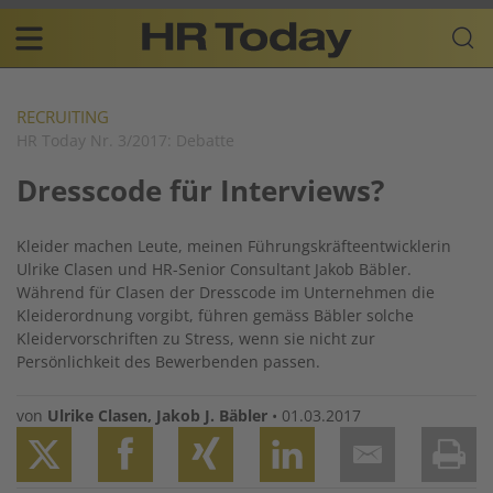
Skip
Business-
to
Plattform
content
für
Main
Human
navigation
Resources
RECRUITING
HR Today Nr. 3/2017: Debatte
DE
Dresscode für Interviews?
Kleider machen Leute, meinen Führungskräfteentwicklerin
Ulrike Clasen und HR-Senior Consultant Jakob Bäbler.
Während für Clasen der Dresscode im Unternehmen die
Kleiderordnung vorgibt, führen gemäss Bäbler solche
Kleidervorschriften zu Stress, wenn sie nicht zur
Persönlichkeit des Bewerbenden passen.
von
Ulrike Clasen
,
Jakob J. Bäbler
•
01.03.2017