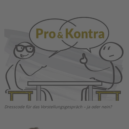
Twitter
Facebook
XING
LinkedIn
Email
Prin
Image
Dresscode für das Vorstellungsgespräch – ja oder nein?
Image