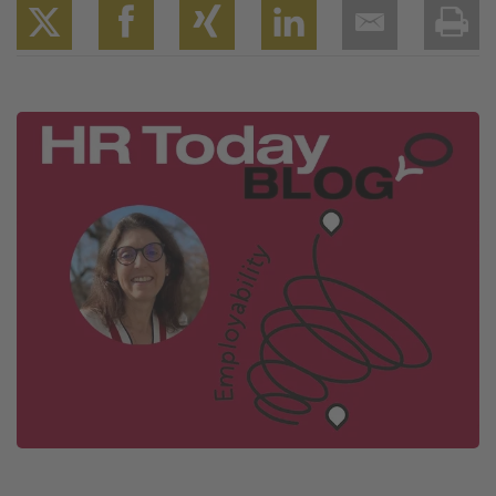
Twitter
Facebook
XING
LinkedIn
Email
Prin
Image