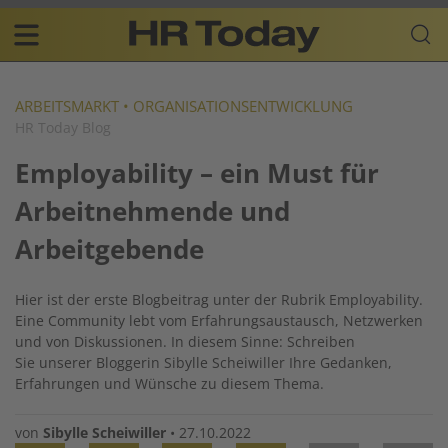
Skip
Business-
to
Plattform
content
für
Main
Human
navigation
Resources
ARBEITSMARKT
•
ORGANISATIONSENTWICKLUNG
HR Today Blog
DE
Employability – ein Must für
Arbeitnehmende und
Arbeitgebende
Hier ist der erste Blogbeitrag unter der Rubrik Employability.
Eine Community lebt vom Erfahrungsaustausch, Netzwerken
und von Diskussionen. In diesem Sinne: Schreiben
Sie unserer Bloggerin Sibylle Scheiwiller Ihre Gedanken,
Erfahrungen und Wünsche zu diesem Thema.
von
Sibylle Scheiwiller
•
27.10.2022