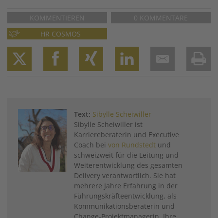
KOMMENTIEREN
0 KOMMENTARE
HR COSMOS
Twitter
Facebook
XING
LinkedIn
Email
Prin
Text:
Sibylle Scheiwiller
Sibylle Scheiwiller ist
Karriereberaterin und Executive
Coach bei
von Rundstedt
und
schweizweit für die Leitung und
Weiterentwicklung des gesamten
Delivery verantwortlich. Sie hat
mehrere Jahre Erfahrung in der
Führungskräfteentwicklung, als
Kommunikationsberaterin und
Change-Projektmanagerin. Ihre