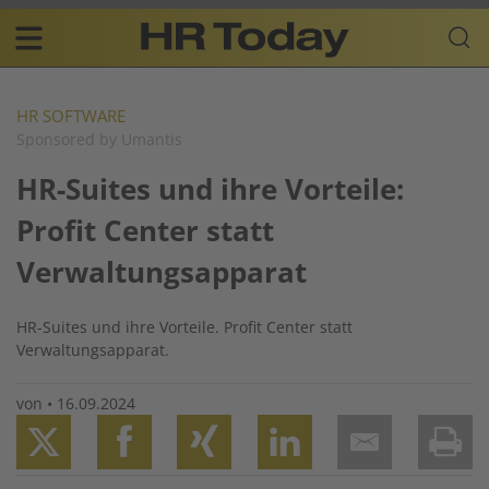
Skip
Business-
to
Plattform
content
für
Main
Human
navigation
Resources
HR SOFTWARE
Sponsored by Umantis
DE
HR-Suites und ihre Vorteile:
Profit Center statt
Verwaltungsapparat
HR-Suites und ihre Vorteile. Profit Center statt
Verwaltungsapparat.
von
•
16.09.2024
Twitter
Facebook
XING
LinkedIn
Email
Prin