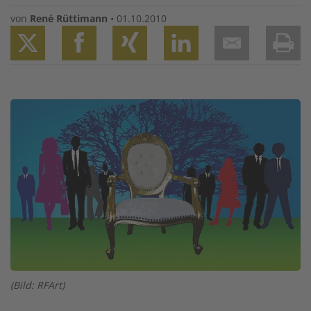
von
René Rüttimann
•
01.10.2010
Twitter
Facebook
XING
LinkedIn
Email
Prin
Image
(Bild: RFArt)