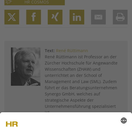
HR COSMOS
Twitter
Facebook
XING
LinkedIn
Email
Prin
Text:
René Rüttimann
René Rüttimann ist Professor an der
Zürcher Hochschule für Angewandte
Wissenschaften (ZHAW) und
unterrichtet an der School of
Management and Law (SML). Zudem
führt er das Beratungsunternehmen
Synergo GmbH, welches auf
strategische Aspekte der
Unternehmensführung spezialisiert
ist.
Weitere Artikel von
René Rüttimann