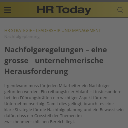
Skip
Business-
to
Plattform
content
für
Main
Human
navigation
Resources
HR STRATEGIE
•
LEADERSHIP UND MANAGEMENT
Nachfolgeplanung
DE
Nachfolgeregelungen – eine
grosse unternehmerische
Herausforderung
Irgendwann muss für jeden Mitarbeiter ein Nachfolger
gefunden werden. Ein reibungsloser Ablauf ist insbesondere
bei den Führungskräften ein wichtiger Aspekt für den
Unternehmenserfolg. Damit dies gelingt, braucht es eine
klare Strategie für die Nachfolgeplanung und ein Bewusstsein
dafür, dass ein Grossteil der Themen im
zwischenmenschlichen Bereich liegt.