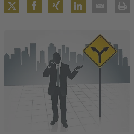
Twitter
Facebook
XING
LinkedIn
Email
Prin
Image