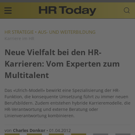
Skip
Business-
to
Plattform
content
für
Main
Human
navigation
Resources
HR STRATEGIE
•
AUS- UND WEITERBILDUNG
Karriere im HR
DE
Neue Vielfalt bei den HR-
Karrieren: Vom Experten zum
Multitalent
Das «Ulrich-Modell» bewirkt eine Spezialisierung der HR-
Funktion, die konsequente Umsetzung führt zu immer neuen
Berufsbildern. Zudem entstehen hybride Karrieremodelle, die
HR-Verantwortung und externe Beratung oder
Linienverantwortung kombinieren.
von
Charles Donkor
•
01.04.2012