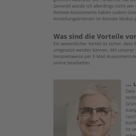
Generell würde ich allerdings nicht von
Remote-Assessments haben zudem Grenz
Anstellungskriterien im Remote-Modus p
Was sind die Vorteile v
Ein wesentlicher Vorteil ist sicher, dass
umgesetzt werden ­können. Mit unserer s
beispielsweise per E-Mail Assessment-
online bearbeiten.
… 
Image
Dass
tech
Grün
Komp
rasc
Konf
ist 
Infor