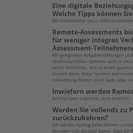
Eine digitale Beziehungsp
Welche Tipps können Si
Die Authentizität muss nebst professio
Remote-Assessments bie
für ­weniger integres Ve
Assessment-Teilnehmend
Mit geeigneten Aufgabenstellungen und 
«Selbstdarsteller» kommen auch in persö
nichts Schlechtes, sich in einem guten L
besteht darin, diese Facetten wahrzune
Entwicklungsfeldern einer Fach- oder Fü
Inwiefern werden Remo
Remote kann ergänzen, nicht ersetzen.
Werden Sie vollends zu 
zurückzukehren?
Wir werden künftig beide Formen umsetz
Monaten froh darüber waren, dass wir fü