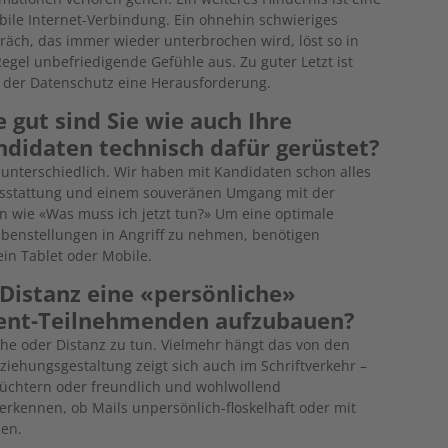
abile Internet-Verbindung. Ein ohnehin schwieriges
räch, das immer wieder unterbrochen wird, löst so in
Regel unbefriedigende Gefühle aus. Zu guter Letzt ist
 der Datenschutz eine Herausforderung.
 gut sind Sie wie auch Ihre
didaten technisch dafür ­gerüstet?
 unterschiedlich. Wir haben mit Kandidaten schon alles
Ausstattung und einem souveränen Umgang mit der
en wie «Was muss ich jetzt tun?» Um eine optimale
benstellungen in Angriff zu nehmen, benötigen
in Tablet oder Mobile.
f Distanz eine «persönliche»
ent-Teilnehmenden aufzubauen?
ähe oder Distanz zu tun. Vielmehr hängt das von den
eziehungsgestaltung zeigt sich auch im Schriftverkehr –
-nüchtern oder freundlich und wohlwollend
erkennen, ob Mails unpersönlich-floskelhaft oder mit
den.