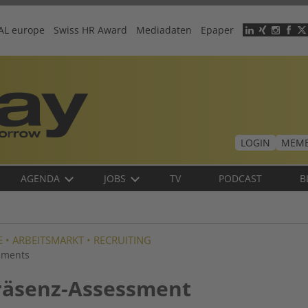
AL europe
Swiss HR Award
Mediadaten
Epaper
Header
menu
LOGIN
MEMB
AGENDA
JOBS
TV
PODCAST
B
E
•
ARBEITSMARKT
•
RECRUITING
ssments
räsenz-Assessment