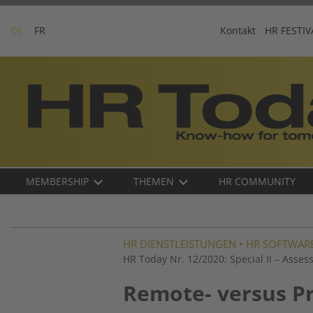
Skip
to
DE
FR
Kontakt
HR FESTIV
content
Business-
Plattform
für
Human
Resources
Main
MEMBERSHIP
THEMEN
HR COMMUNITY
navigation
DE
HR DIENSTLEISTUNGEN
•
HR SOFTWAR
HR Today Nr. 12/2020: Special II – Asse
Remote- versus P