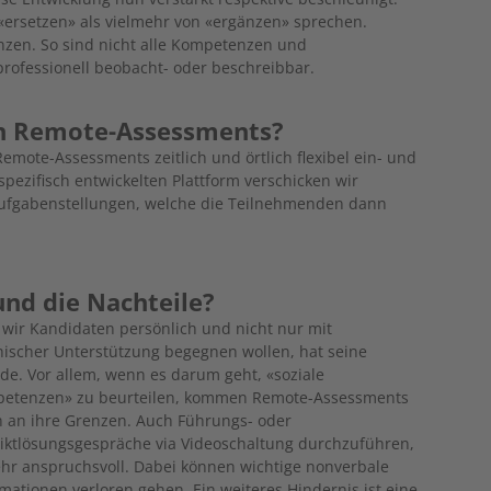
 «ersetzen» als vielmehr von «ergänzen» sprechen.
en. So sind nicht alle Kompetenzen und
rofessionell be­obacht- oder beschreibbar.
on Remote-Assessments?
 Remote-Assessments zeitlich und örtlich flexibel ein- und
pezifisch entwickelten Plattform verschicken wir
Aufgabenstellungen, welche die Teilnehmenden dann
und die Nachteile?
 wir Kandidaten persönlich und nicht nur mit
nischer Unterstützung begegnen wollen, hat seine
de. Vor allem, wenn es darum geht, «soziale
etenzen» zu beurteilen, kommen Remote-Assessments
h an ihre Grenzen. Auch Führungs- oder
liktlösungsgespräche via Videoschaltung durchzuführen,
sehr anspruchsvoll. Dabei können wichtige nonverbale
mationen verloren gehen. Ein weiteres ­Hindernis ist eine