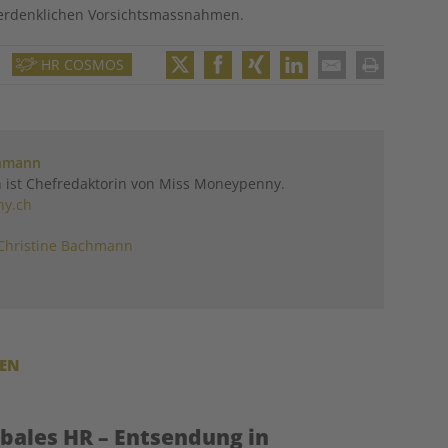
r erdenklichen Vorsichtsmassnahmen.
HR COSMOS
Twitter
Facebook
XING
LinkedIn
Email
Print
chmann
 ist Chefredaktorin von Miss Moneypenny.
y.ch
Christine Bachmann
REN
obales HR – Entsendung in