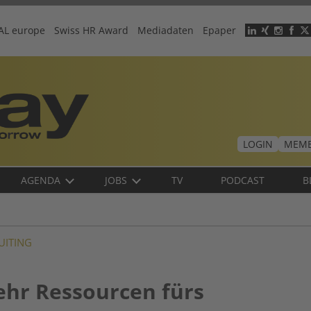
AL europe
Swiss HR Award
Mediadaten
Epaper
Header
menu
LOGIN
MEMB
AGENDA
JOBS
TV
PODCAST
B
UITING
ehr Ressourcen fürs