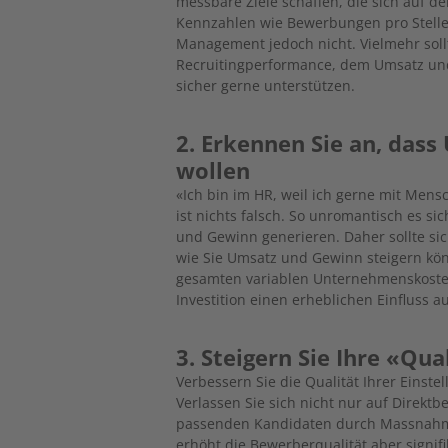
messbare Ziele schaffen, die sich auf d
Kennzahlen wie Bewerbungen pro Stelle, 
Management jedoch nicht. Vielmehr sol
Recruitingperformance, dem Umsatz und 
sicher gerne unterstützen.
2. Erkennen Sie an, das
wollen
«Ich bin im HR, weil ich gerne mit Mens
ist nichts falsch. So unromantisch es
und Gewinn generieren. Daher sollte sic
wie Sie Umsatz und Gewinn steigern könn
gesamten variablen Unternehmenskosten
Investition einen erheblichen Einfluss a
3. Steigern Sie Ihre «Qua
Verbessern Sie die Qualität Ihrer Einste
Verlassen Sie sich nicht nur auf Direk
passenden Kandidaten durch Massnahmen
erhöht die Bewerberqualität aber signifi