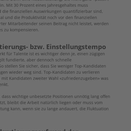
in. Mit 30 Prozent eines Jahresgehaltes muss
ie finanziellen Auswirkungen quantifizierbar sind,
l und die Produktivität noch vor den finanziellen
er Mitarbeitender seinen Beitrag nicht leistet, werden
es zu kompensieren.
utierungs- bzw. Einstellungstempo
 für Talente ist es wichtiger denn je, einen zügigen
gilt fundierte, aber dennoch schnelle
So stellen Sie sicher, dass Sie weniger Top-Kandidaten
 Tagen wieder weg sind. Top-Kandidaten zu verlieren
h mit Kandidaten zweiter Wahl «zufriedenzugeben» was
enkt.
dass wichtige unbesetzte Positionen unnötig lang offen
zt, bleibt die Arbeit natürlich liegen oder muss vom
ng kann, wenn sie zu lange andauert, die Fluktuation