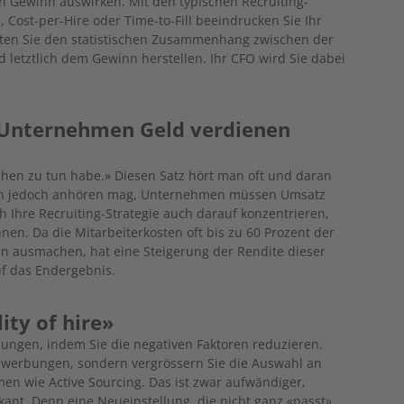
en Gewinn auswirken. Mit den typischen Recruiting-
Cost-per-Hire oder Time-to-Fill beeindrucken Sie Ihr
lten Sie den statistischen Zusammenhang zwischen der
letztlich dem Gewinn herstellen. Ihr CFO wird Sie dabei
s Unternehmen Geld verdienen
chen zu tun habe.» Diesen Satz hört man oft und daran
 sich jedoch anhören mag, Unternehmen müssen Umsatz
h Ihre Recruiting-Strategie auch darauf konzentrieren,
en. Da die Mitarbeiterkosten oft bis zu 60 Prozent der
 ausmachen, hat eine Steigerung der Rendite dieser
uf das Endergebnis.
lity of hire»
llungen, indem Sie die negativen Faktoren reduzieren.
tbewerbungen, sondern vergrössern Sie die Auswahl an
 wie Active Sourcing. Das ist zwar aufwändiger,
kant. Denn eine Neueinstellung, die nicht ganz «passt»,