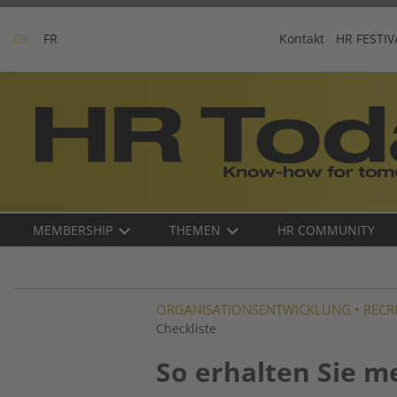
Skip
to
DE
FR
Kontakt
HR FESTIV
content
Business-
Plattform
für
Human
Resources
Main
MEMBERSHIP
THEMEN
HR COMMUNITY
navigation
DE
ORGANISATIONSENTWICKLUNG
•
RECR
Checkliste
So erhalten Sie m