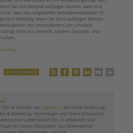
hmen und Aktivitäten in ihre Auswirkungen auf den
nn Sie zum Beispiel aufzeigen können, dass eine
t hat, dass neu eingestellte Vertriebsmitarbeiter 10
gement hellhörig. Wenn Sie dann aufzeigen können,
mteinnahmen des Unternehmens um x Prozent
cruitings nicht nur bemerkt, sondern bejubelt. Und
prochen.
day Blog.
HR COSMOS
Twitter
Facebook
XING
LinkedIn
Email
Print
hen
st CEO & Gründer von
digitalent
. Mit seiner Erfahrung
les & Marketing, Technologie und Talent Acquisition
italent seiner Leidenschaft hin: Er entwickelt und
m Team ein Talent-Ökosystem, das Unternehmer
richtigen Mitarbeitenden versorgt.