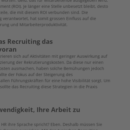
 Worten: Geld, das für Mitarbeitende ausgegeben wird,
ment (ROI). Je länger eine Stelle unbesetzt bleibt, desto
teile, die mit diesem ROI verbunden sind. Die
 verantwortet, hat somit grossen Einfluss auf die
ung und Mitarbeiterproduktivität.
as Recruiting das
voran
rieren sich auf Aktivitäten mit geringer Auswirkung auf
uzierung der Rekrutierungskosten. Da diese nur einen
kosten ausmachen, haben solche Bemühungen jedoch
ollte der Fokus auf der Steigerung des
len Führungskräften für eine hohe Visibilität sorgt. Um
ollte das Recruiting diese Strategien in die Praxis
wendigkeit, Ihre Arbeit zu
 HR ihre Sprache spricht? Eben. Deshalb müssen Sie