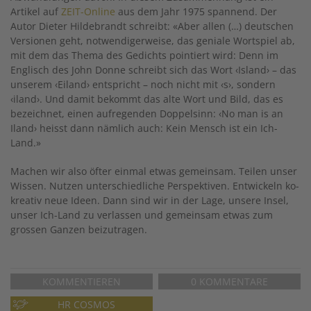
Artikel auf
ZEIT-Online
aus dem Jahr 1975 spannend. Der
Autor Dieter Hildebrandt schreibt: «Aber allen (…) deutschen
Versionen geht, notwendigerweise, das geniale Wortspiel ab,
mit dem das Thema des Gedichts pointiert wird: Denn im
Englisch des John Donne schreibt sich das Wort ‹Island› – das
unserem ‹Eiland› entspricht – noch nicht mit ‹s›, sondern
‹iland›. Und damit bekommt das alte Wort und Bild, das es
bezeichnet, einen aufregenden Doppelsinn: ‹No man is an
Iland› heisst dann nämlich auch: Kein Mensch ist ein Ich-
Land.»
Machen wir also öfter einmal etwas gemeinsam. Teilen unser
Wissen. Nutzen unterschiedliche Perspektiven. Entwickeln ko-
kreativ neue Ideen. Dann sind wir in der Lage, unsere Insel,
unser Ich-Land zu verlassen und gemeinsam etwas zum
grossen Ganzen beizutragen.
KOMMENTIEREN
0 KOMMENTARE
HR COSMOS