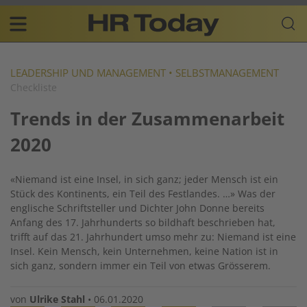
Skip
Business-
to
Plattform
content
für
Main
Human
navigation
Resources
LEADERSHIP UND MANAGEMENT
•
SELBSTMANAGEMENT
Checkliste
DE
Trends in der Zusammenarbeit
2020
«Niemand ist eine Insel, in sich ganz; jeder Mensch ist ein
Stück des Kontinents, ein Teil des Festlandes. …» Was der
englische Schriftsteller und Dichter John Donne bereits
Anfang des 17. Jahrhunderts so bildhaft beschrieben hat,
trifft auf das 21. Jahrhundert umso mehr zu: Niemand ist eine
Insel. Kein Mensch, kein Unternehmen, keine Nation ist in
sich ganz, sondern immer ein Teil von etwas Grösserem.
von
Ulrike Stahl
•
06.01.2020