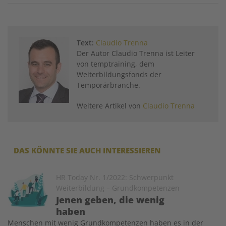
Twitter
Facebook
XING
LinkedIn
Email
Prin
Text:
Claudio Trenna
Der Autor Claudio Trenna ist Leiter
von temptraining, dem
Weiterbildungsfonds der
Temporärbranche.
Weitere Artikel von
Claudio Trenna
DAS KÖNNTE SIE AUCH INTERESSIEREN
Image
HR Today Nr. 1/2022: Schwerpunkt
Weiterbildung – Grundkompetenzen
Jenen geben, die wenig
haben
Menschen mit wenig Grundkompetenzen haben es in der