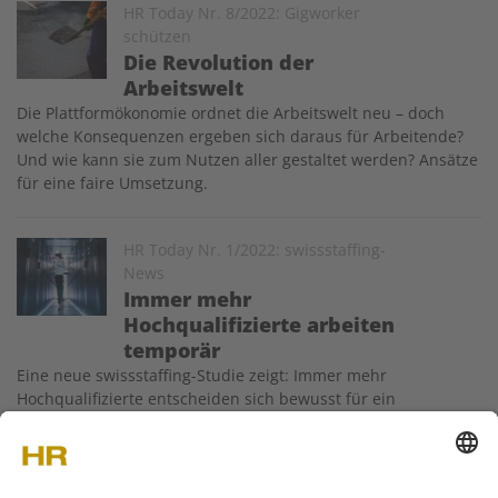
Image
HR Today Nr. 8/2022: Gigworker
schützen
Die Revolution der
Arbeitswelt
Die Plattformökonomie ordnet die Arbeitswelt neu – doch
welche Konsequenzen ergeben sich daraus für Arbeitende?
Und wie kann sie zum Nutzen aller gestaltet werden? Ansätze
für eine faire Umsetzung.
Image
HR Today Nr. 1/2022: swissstaffing-
News
Immer mehr
Hochqualifizierte arbeiten
temporär
Eine neue swissstaffing-Studie zeigt: Immer mehr
Hochqualifizierte entscheiden sich bewusst für ein
temporäres Arbeitsverhältnis. Dieses bietet ihnen Flexibilität
und soziale Absicherung. Bei Unternehmen, die vermehrt
projektbezogen agieren, sind hochqualifizierte «Flexworker»
gefragt: Sie füllen…