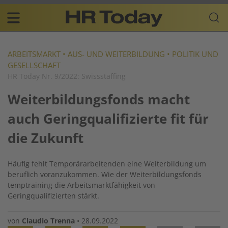
Skip
Business-
to
Plattform
content
für
Main
Human
navigation
Resources
ARBEITSMARKT
•
AUS- UND WEITERBILDUNG
•
POLITIK UND
GESELLSCHAFT
DE
HR Today Nr. 9/2022: Swissstaffing
Weiterbildungsfonds macht
auch Geringqualifizierte fit für
die Zukunft
Häufig fehlt Temporärarbeitenden eine Weiterbildung um
beruflich voranzukommen. Wie der Weiterbildungsfonds
temptraining die Arbeitsmarktfähigkeit von
Geringqualifizierten stärkt.
von
Claudio Trenna
•
28.09.2022