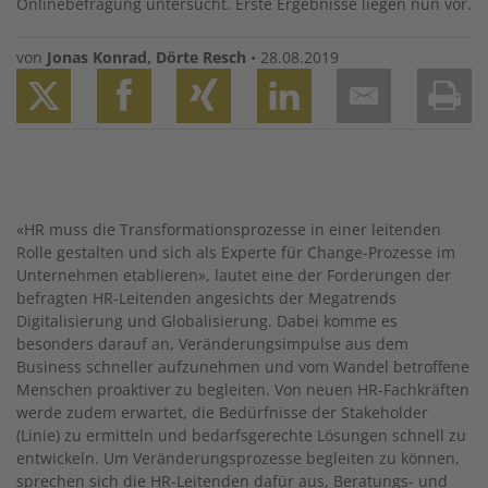
Onlinebefragung untersucht. Erste Ergebnisse liegen nun vor.
von
Jonas Konrad
,
Dörte Resch
•
28.08.2019
Twitter
Facebook
XING
LinkedIn
Email
Prin
«HR muss die Transformationsprozesse in einer leitenden
Rolle gestalten und sich als Experte für Change-Prozesse im
Unternehmen etablieren», lautet eine der Forderungen der
befragten HR-Leitenden angesichts der Megatrends
Digitalisierung und Globalisierung. Dabei komme es
besonders darauf an, Veränderungsimpulse aus dem
Business schneller aufzunehmen und vom Wandel betroffene
Menschen proaktiver zu begleiten. Von neuen HR-Fachkräften
werde zudem erwartet, die Bedürfnisse der Stakeholder
(Linie) zu ermitteln und bedarfsgerechte Lösungen schnell zu
entwickeln. Um Veränderungsprozesse begleiten zu können,
sprechen sich die HR-Leitenden dafür aus, Beratungs- und