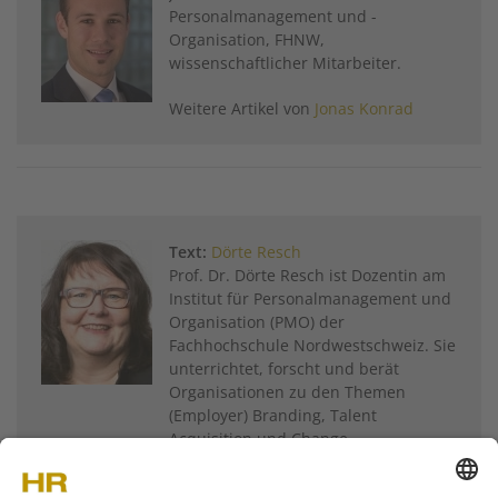
Personalmanagement und ­
Organisation, FHNW,
wissenschaftlicher Mitarbeiter.
Weitere Artikel von
Jonas Konrad
Text:
Dörte Resch
Prof. Dr. Dörte Resch ist Dozentin am
Institut für Personalmanagement und
Organisation (PMO) der
Fachhochschule Nordwestschweiz. Sie
unterrichtet, forscht und berät
Organisationen zu den Themen
(Employer) Branding, Talent
Acquisition und Change.
Weitere Artikel von
Dörte Resch