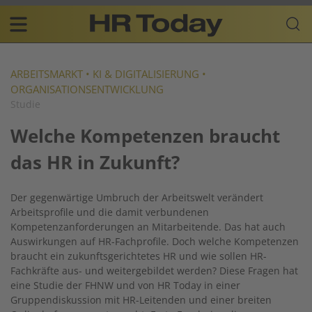
Skip
Business-
to
Plattform
content
für
Main
Human
navigation
Resources
ARBEITSMARKT
•
KI & DIGITALISIERUNG
•
ORGANISATIONSENTWICKLUNG
DE
Studie
Welche Kompetenzen braucht
das HR in Zukunft?
Der gegenwärtige Umbruch der Arbeitswelt verändert
Arbeitsprofile und die damit verbundenen
Kompetenzanforderungen an Mitarbeitende. Das hat auch
Auswirkungen auf HR-Fachprofile. Doch welche Kompetenzen
braucht ein zukunftsgerichtetes HR und wie sollen HR-
Fachkräfte aus- und weitergebildet werden? Diese Fragen hat
eine Studie der FHNW und von HR Today in einer
Gruppendiskussion mit HR-Leitenden und einer breiten