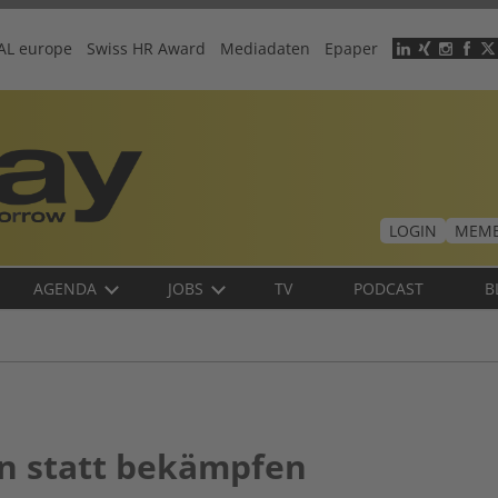
AL europe
Swiss HR Award
Mediadaten
Epaper
Header
menu
LOGIN
MEMB
AGENDA
JOBS
TV
PODCAST
B
n statt bekämpfen