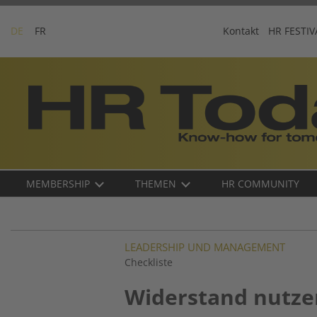
Skip
to
DE
FR
Kontakt
HR FESTIV
content
Business-
Plattform
für
Human
Resources
Main
MEMBERSHIP
THEMEN
HR COMMUNITY
navigation
DE
LEADERSHIP UND MANAGEMENT
Checkliste
Widerstand nutze