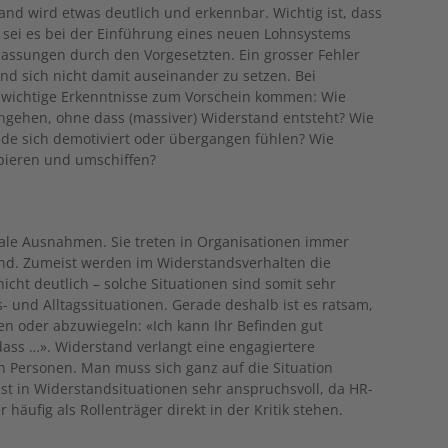
tand wird etwas deutlich und erkennbar. Wichtig ist, dass
 sei es bei der Einführung eines neuen Lohnsystems
passungen durch den Vorgesetzten. Ein grosser Fehler
nd sich nicht damit auseinander zu setzen. Bei
 wichtige Erkenntnisse zum Vorschein kommen: Wie
ngehen, ohne dass (massiver) Widerstand entsteht? Wie
de sich demotiviert oder übergangen fühlen? Wie
pieren und umschiffen?
ale Ausnahmen. Sie treten in Organisationen immer
end. Zumeist werden im Widerstandsverhalten die
cht deutlich – solche Situationen sind somit sehr
 und Alltagssituationen. Gerade deshalb ist es ratsam,
en oder abzuwiegeln: «Ich kann Ihr Befinden gut
dass …». Widerstand verlangt eine engagiertere
n Personen. Man muss sich ganz auf die Situation
st in Widerstandsituationen sehr anspruchsvoll, da HR-
häufig als Rollenträger direkt in der Kritik stehen.