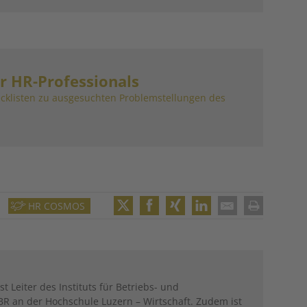
r HR-Professionals
ecklisten zu ausgesuchten Problemstellungen des
HR COSMOS
Twitter
Facebook
XING
LinkedIn
Email
Print
ist Leiter des Instituts für Betriebs- und
R an der Hochschule Luzern – Wirtschaft. Zudem ist