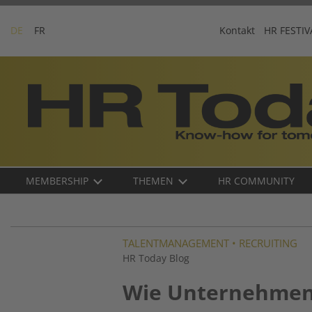
Skip
to
DE
FR
Kontakt
HR FESTIV
content
Business-
Plattform
für
Human
Resources
Main
MEMBERSHIP
THEMEN
HR COMMUNITY
navigation
DE
TALENTMANAGEMENT
•
RECRUITING
HR Today Blog
Wie Unternehmen 