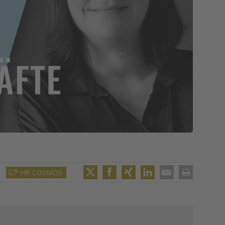
HR COSMOS
Twitter
Facebook
XING
LinkedIn
Email
Print