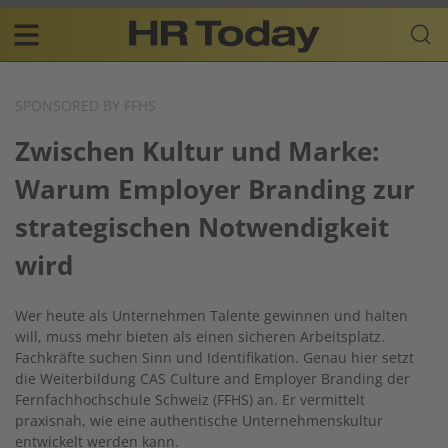
Skip
Business-
to
Plattform
content
für
Main
Human
navigation
Resources
SPONSORED BY FFHS
DE
Zwischen Kultur und Marke:
Warum Employer Branding zur
strategischen Notwendigkeit
wird
Wer heute als Unternehmen Talente gewinnen und halten
will, muss mehr bieten als einen sicheren Arbeitsplatz.
Fachkräfte suchen Sinn und Identifikation. Genau hier setzt
die Weiterbildung CAS Culture and Employer Branding der
Fernfachhochschule Schweiz (FFHS) an. Er vermittelt
praxisnah, wie eine authentische Unternehmenskultur
entwickelt werden kann.