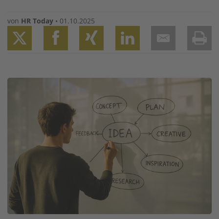
von
HR Today
•
01.10.2025
Twitter
Facebook
XING
LinkedIn
Email
Prin
Image