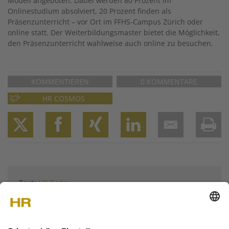
Modell angeboten: Dabei werden 80 Prozent im
Onlinestudium absolviert, 20 Prozent finden als
Präsenzunterricht – vor Ort im FFHS-Campus Zürich oder
online statt. Der Weiterbildungsmaster bietet die Möglichkeit,
den Präsenzunterricht wahlweise auch online zu besuchen.
KOMMENTIEREN
0 KOMMENTARE
HR COSMOS
Twitter
Facebook
XING
LinkedIn
Email
Prin
Text:
HR Today
Weitere Artikel von
HR Today