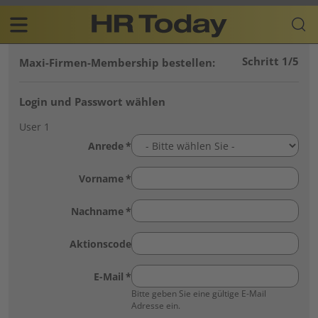
Skip
Business-
to
Plattform
content
für
Main
Human
Schritt 1/5
Maxi-Firmen-Membership bestellen:
navigation
Resources
DE
Login und Passwort wählen
User 1
Anrede
Vorname
Nachname
Aktionscode
E-Mail
Bitte geben Sie eine gültige E-Mail
Adresse ein.