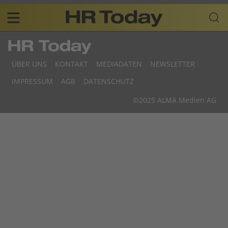
Skip
Business-
to
Plattform
content
für
Main
Human
navigation
Resources
ÜBER UNS
KONTAKT
MEDIADATEN
NEWSLETTER
DE
F
IMPRESSUM
AGB
DATENSCHUTZ
D
©2025 ALMA Medien AG