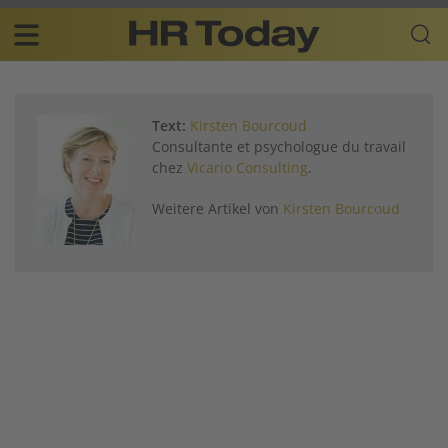
Skip
Business-
to
Plattform
content
für
Main
Human
navigation
Resources
Text:
Kirsten Bourcoud
DE
Consultante et psychologue du travail
chez
Vicario Consulting
.
Weitere Artikel von
Kirsten Bourcoud