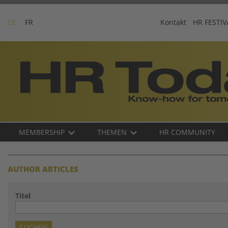
Skip
to
DE
FR
Kontakt
HR FESTIV
content
Business-
Plattform
für
Human
Resources
Main
MEMBERSHIP
THEMEN
HR COMMUNITY
navigation
DE
AUTHOR ARTICLES
Titel