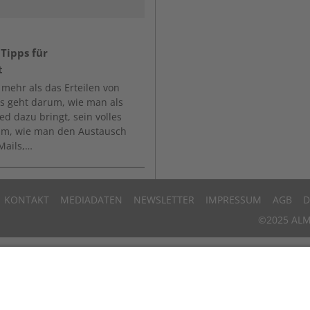
Tipps für
t
 mehr als das Erteilen von
s geht darum, wie man als
d dazu bringt, sein volles
rum, wie man den Austausch
Mails,…
KONTAKT
MEDIADATEN
NEWSLETTER
IMPRESSUM
AGB
D
©2025 ALM