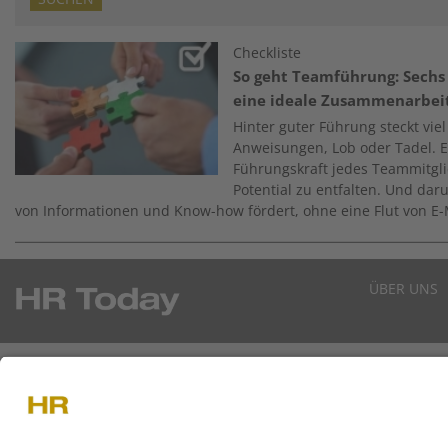
Image
Checkliste
So geht Teamführung: Sechs 
eine ideale Zusammenarbei
Hinter guter Führung steckt viel
Anweisungen, Lob oder Tadel. E
Führungskraft jedes Teammitglie
Potential zu entfalten. Und da
von Informationen und Know-how fördert, ohne eine Flut von E-
ÜBER UNS