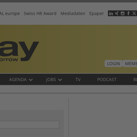
AL europe
Swiss HR Award
Mediadaten
Epaper
Header
menu
LOGIN
MEMB
AGENDA
JOBS
TV
PODCAST
B