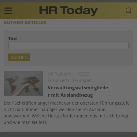
Skip
Business-
to
Plattform
content
für
Main
AUTHOR ARTICLES
Human
navigation
Resources
Titel
DE
Image
HR Today Nr. 1/2023:
Sozialversicherungen
Verwaltungsratsmitgliede
r mit Auslandbezug
Der Fachkräftemangel macht vor der obersten Führungsstufe
nicht halt. Immer häufiger werden sie im Ausland
angeworben. Welche Herausforderungen das mit sich bringt
und wie man sie löst.