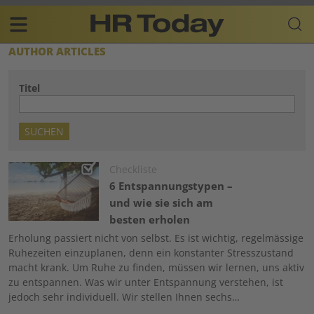
Skip
Business-
to
Plattform
content
für
Main
AUTHOR ARTICLES
Human
navigation
Resources
Titel
DE
Image
Checkliste
6 Entspannungstypen –
und wie sie sich am
besten erholen
Erholung passiert nicht von selbst. Es ist wichtig, regelmässige
Ruhezeiten einzuplanen, denn ein konstanter Stresszustand
macht krank. Um Ruhe zu finden, müssen wir lernen, uns aktiv
zu entspannen. Was wir unter Entspannung verstehen, ist
jedoch sehr individuell. Wir stellen Ihnen sechs…