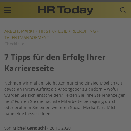
Skip
Business-
to
Plattform
content
für
Main
Human
navigation
Resources
ARBEITSMARKT
•
HR STRATEGIE
•
RECRUITING
•
TALENTMANAGEMENT
DE
Checkliste
7 Tipps für den Erfolg Ihrer
Karriereseite
Nehmen wir mal an, Sie hätten nur eine einzige Möglichkeit
etwas an Ihrem Auftritt als Arbeitgeber zu ändern – wofür
würden Sie sich entscheiden? Texten Sie Ihre Stellenanzeigen
neu? Führen Sie die nächste Mitarbeiterbefragung durch
oder eröffnen Sie einen weiteren Social-Media-Kanal? Ich
habe eine bessere Idee…
von
Michel Ganouchi
•
26.10.2020