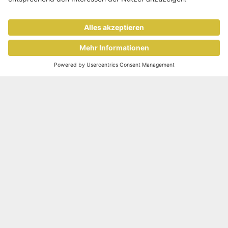
Image
HR Today Blog
7 Tipps für den Erfolg
Ihrer Karriereseite
«Nehmen wir mal an, Sie hätten nur eine
einzige Möglichkeit etwas an Ihrem Auftritt als Arbeitgeber zu
ändern – wofür würden Sie sich entscheiden? Texten Sie Ihre
Stellenanzeigen neu? Führen Sie die nächste
Mitarbeiterbefragung durch oder eröffnen Sie einen weiteren
Social-Media-Kanal? Ich habe…
Image
HR Today Blog
Der richtige Umgang mit
Kununu
Kaum eine Personalerin oder ein
Personaler lässt nur schon das Erwähnen von Kununu kalt.
Eine Mischung zwischen Ratlosigkeit und Ablehnung bis hin
zu purer Anfeindung ist eher Norm als Ausnahme. Dabei ist
Kununu doch bloss eine Arbeitgeber-Bewertungs-Plattform im
Internet.