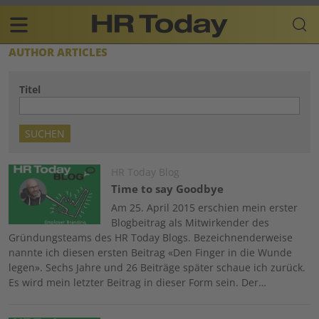
Skip
Business-
to
Plattform
content
für
Main
AUTHOR ARTICLES
Human
navigation
Resources
Titel
DE
Image
HR Today Blog
Time to say Goodbye
Am 25. April 2015 erschien mein erster
Blogbeitrag als Mitwirkender des
Gründungsteams des HR Today Blogs. Bezeichnenderweise
nannte ich diesen ersten Beitrag «Den Finger in die Wunde
legen». Sechs Jahre und 26 Beiträge später schaue ich zurück.
Es wird mein letzter Beitrag in dieser Form sein. Der…