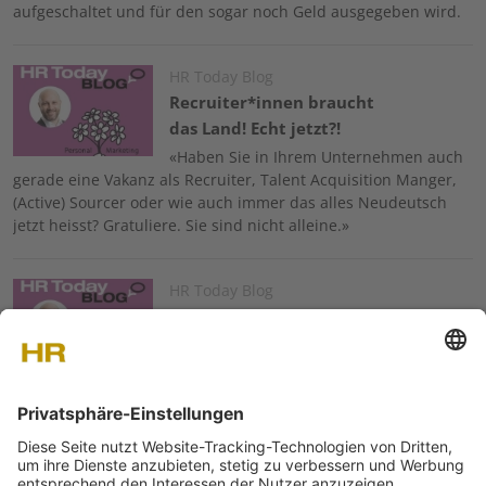
aufgeschaltet und für den sogar noch Geld ausgegeben wird.
Image
HR Today Blog
Recruiter*innen braucht
das Land! Echt jetzt?!
«Haben Sie in Ihrem Unternehmen auch
gerade eine Vakanz als Recruiter, Talent Acquisition Manger,
(Active) Sourcer oder wie auch immer das alles Neudeutsch
jetzt heisst? Gratuliere. Sie sind nicht alleine.»
Image
HR Today Blog
ü50 – ich mache mir
Sorgen
«Ich darf. Jetzt sogar ganz offiziell. Ich
gehöre zum Club und habe nun auch die alterstechnische
Legitimation, mich zum schon oft diskutierten Thema zu
äussern. Beschäftigen tut’s mich indes schon lange…»