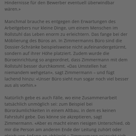
Hindernisse für den Bewerber eventuell überwindbar
wären.»
Manchmal brauche es entgegen den Erwartungen des
Arbeitgebers nur kleine Dinge, um einem Menschen im
Rollstuhl das Leben enorm zu erleichtern. Das fange bei der
Möblierung des Büros an. In Zimmermanns Büro sind die
Dossier-Schränke beispielsweise nicht aufeinandergetürmt,
sondern auf ihrer Höhe platziert. Zudem wurde die
Büroeinrichtung so angeordnet, dass Zimmermann mit dem
Rollstuhl besser durchkommt. «Das Umstellen hat
niemandem wehgetan», sagt Zimmermann – und fügt
lachend hinzu: «Unser Büro sieht nun sogar noch viel besser
aus als vorhin.»
Natürlich gebe es auch Fälle, wo eine Zusammenarbeit
tatsächlich unmöglich sei: zum Beispiel bei
Büroräumlichkeiten in einem Altbau, in dem es keinen
Fahrstuhl gebe. Das könne sie akzeptieren, sagt
Zimmermann. «Aber es macht einen riesigen Unterschied, ob
mir die Person am anderen Ende der Leitung zuhört oder
gleich von Anfang an abblockt.» Zimmermann wünscht sich