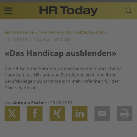
Skip
Business-
to
Plattform
content
für
Main
Human
navigation
Resources
HR STRATEGIE
•
LEADERSHIP UND MANAGEMENT
HR Today Nr. 10/2016: Handicap
DE
«Das Handicap ausblenden»
Die HR-Fachfrau Serafina Zimmermann kennt das Thema
Handicap aus HR- und aus Betroffenensicht. Von ihren
Berufskollegen wünscht sie sich mehr Offenheit für den
Diversity-Ansatz.
von
Antonia Fischer
•
28.09.2016
Twitter
Facebook
XING
LinkedIn
Email
Prin