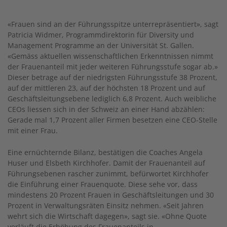
«Frauen sind an der Führungsspitze unterrepräsentiert», sagt
Patricia Widmer, Programmdirektorin für Diversity und
Management Programme an der Universität St. Gallen.
«Gemäss aktuellen wissenschaftlichen Erkenntnissen nimmt
der Frauenanteil mit jeder weiteren Führungsstufe sogar ab.»
Dieser betrage auf der niedrigsten Führungsstufe 38 Prozent,
auf der mittleren 23, auf der höchsten 18 Prozent und auf
Geschäftsleitungsebene lediglich 6,8 Prozent. Auch weibliche
CEOs liessen sich in der Schweiz an einer Hand abzählen:
Gerade mal 1,7 Prozent aller Firmen besetzen eine CEO-Stelle
mit einer Frau.
Eine ernüchternde Bilanz, bestätigen die Coaches Angela
Huser und Elsbeth Kirchhofer. Damit der Frauenanteil auf
Führungsebenen rascher zunimmt, befürwortet Kirchhofer
die Einführung einer Frauenquote. Diese sehe vor, dass
mindes­tens 20 Prozent Frauen in Geschäftsleitungen und 30
Prozent in Verwaltungsräten Einsitz nehmen. «Seit Jahren
wehrt sich die Wirtschaft dagegen», sagt sie. «Ohne Quote
verläuft die Erhöhung des Frauenanteils in