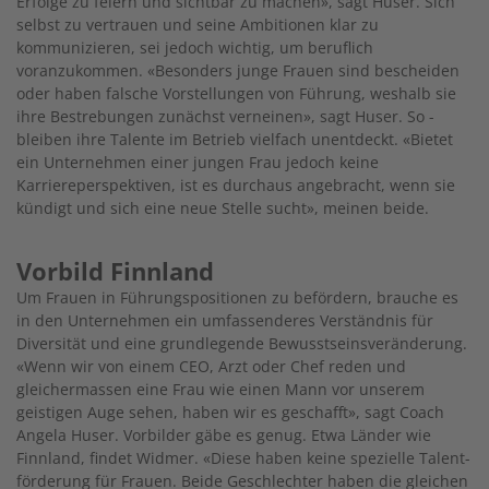
Erfolge zu feiern und sichtbar zu machen», sagt Huser. Sich
selbst zu vertrauen und seine Ambitionen klar zu
kommunizieren, sei jedoch wichtig, um beruflich
voranzukommen. «Besonders junge Frauen sind bescheiden
oder haben falsche Vorstellungen von Führung, weshalb sie
ihre Bestrebungen zunächst verneinen», sagt Huser. So ­
bleiben ihre Talente im Betrieb vielfach unentdeckt. «Bietet
ein Unternehmen einer jungen Frau jedoch keine
Karriereperspektiven, ist es durchaus angebracht, wenn sie
kündigt und sich eine neue Stelle sucht», meinen beide.
Vorbild Finnland
Um Frauen in Führungspositionen zu befördern, brauche es
in den Unternehmen ein umfassen­deres Verständnis für
Diversität und eine grundlegende Bewusstseinsveränderung.
«Wenn wir von einem CEO, Arzt oder Chef reden und
gleichermassen eine Frau wie einen Mann vor unserem
geistigen Auge sehen, haben wir es geschafft», sagt Coach
Angela Huser. Vorbilder gäbe es genug. Etwa Länder wie
Finnland, findet Widmer. «Diese haben keine spezielle Talent­
förderung für Frauen. Beide Geschlechter haben die gleichen