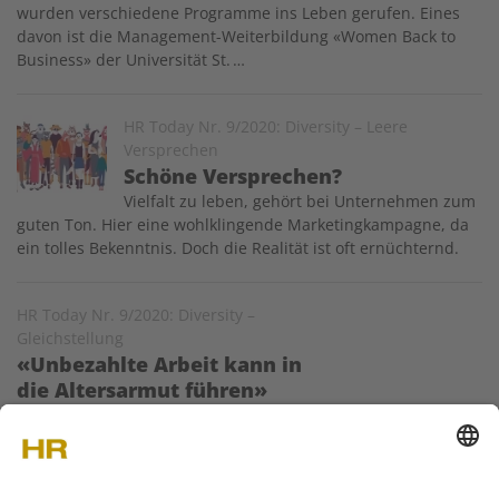
wurden verschiedene Programme ins Leben gerufen. Eines
davon ist die Management-Weiter­bildung «Women Back to
Business» der Universität St. …
Image
HR Today Nr. 9/2020: Diversity – Leere
Versprechen
Schöne Versprechen?
Vielfalt zu leben, gehört bei Unternehmen zum
guten Ton. Hier eine wohlklingende Marketingkampagne, da
ein tolles Bekenntnis. Doch die Realität ist oft ernüchternd.
HR Today Nr. 9/2020: Diversity –
Gleichstellung
«Unbezahlte Arbeit kann in
die Altersarmut führen»
Die Schweiz ist in Sachen Gleichstellung im Hintertreffen.
Weshalb immer noch Handlungsbedarf besteht. Helena
Trachsel, Leiterin der Fachstelle Gleichstellung des Kantons
Zürich, im Gespräch.