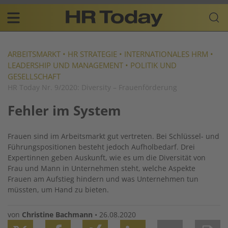
Skip
Business-
to
Plattform
content
für
Main
Human
navigation
Resources
ARBEITSMARKT
•
HR STRATEGIE
•
INTERNATIONALES HRM
•
LEADERSHIP UND MANAGEMENT
•
POLITIK UND
DE
GESELLSCHAFT
HR Today Nr. 9/2020: Diversity – Frauenförderung
Fehler im System
Frauen sind im Arbeitsmarkt gut vertreten. Bei Schlüssel- und
Führungspositionen besteht jedoch Aufhol­bedarf. Drei
Expertinnen geben Auskunft, wie es um die Diversität von
Frau und Mann in Unternehmen steht, welche Aspekte
Frauen am Aufstieg hindern und was Unternehmen tun
müssten, um Hand zu bieten.
von
Christine Bachmann
•
26.08.2020