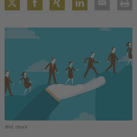
Twitter
Facebook
XING
LinkedIn
Email
Prin
Image
Bild: iStock