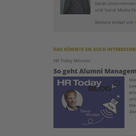
berät Unternehmen 
und Social Media fü
Weitere Artikel von
DAS KÖNNTE SIE AUCH INTERESSIE
HR Today Minutes
So geht Alumni Manage
Image
Man
bew
ein
uns
Man
div