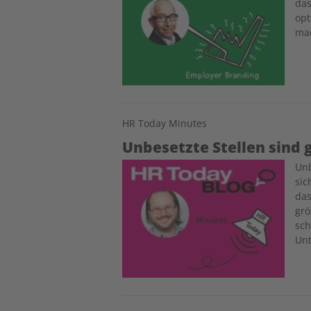
das
opt
mac
HR Today Minutes
Unbesetzte Stellen sind 
Image
Unb
sic
das
grö
sch
Un