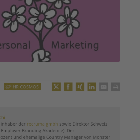
HR COSMOS
Twitter
Facebook
XING
LinkedIn
Email
Print
chi
t Inhaber der
recruma gmbh
sowie Direktor Schweiz
 Employer Branding Akademie). Der
Dozent und ehemalige Country Manager von Monster