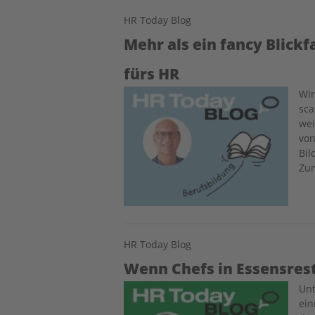
HR Today Blog
Mehr als ein fancy Blick
fürs HR
Image
Wir
sca
we
von
Bil
Zum
HR Today Blog
Wenn Chefs in Essensre
Image
Unt
ein