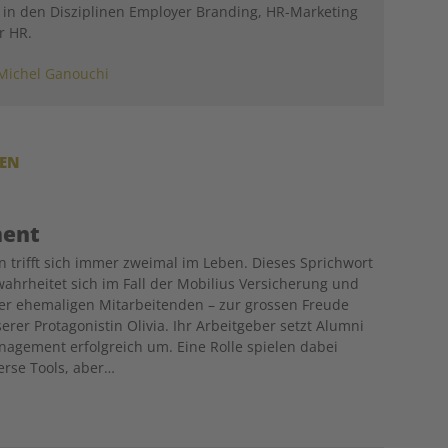
in den Disziplinen Employer Branding, HR-Marketing
r HR.
Michel Ganouchi
REN
ment
 trifft sich immer zweimal im Leben. Dieses Sprichwort
ahrheitet sich im Fall der Mobilius Versicherung und
er ehemaligen Mitarbeitenden – zur grossen Freude
erer Protagonistin Olivia. Ihr Arbeitgeber setzt Alumni
agement erfolgreich um. Eine Rolle spielen dabei
erse Tools, aber…