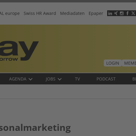
AL europe
Swiss HR Award
Mediadaten
Epaper
Header
menu
LOGIN
MEMB
AGENDA
JOBS
TV
PODCAST
B
rsonalmarketing