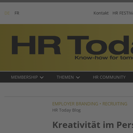
Skip
to
DE
FR
Kontakt
HR FESTIV
content
Business-
Plattform
für
Human
Resources
Main
MEMBERSHIP
THEMEN
HR COMMUNITY
navigation
DE
EMPLOYER BRANDING
•
RECRUITING
HR Today Blog
Kreativität im Pe