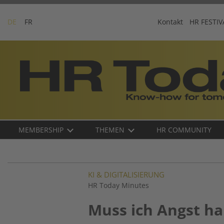
Skip
to
DE
FR
Kontakt
HR FESTIV
content
Business-
Plattform
für
Human
Resources
Main
MEMBERSHIP
THEMEN
HR COMMUNITY
navigation
DE
KI & DIGITALISIERUNG
HR Today Minutes
Muss ich Angst ha