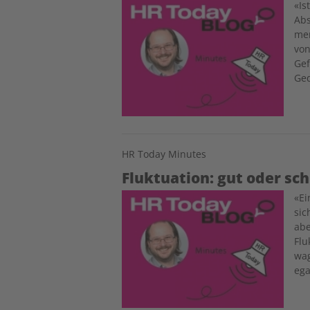
Image
«Is
Abs
men
von
Gef
Ge
HR Today Minutes
Fluktuation: gut oder sc
Image
«Ei
sic
abe
Flu
wag
ega