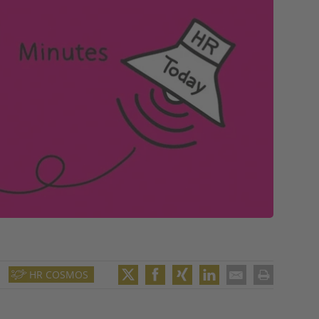
HR COSMOS
Twitter
Facebook
XING
LinkedIn
Email
Print