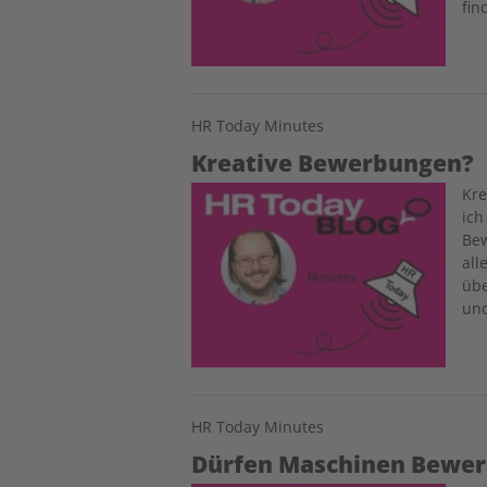
fin
HR Today Minutes
Kreative Bewerbungen?
Image
Kre
ich
Bew
all
übe
un
HR Today Minutes
Dürfen Maschinen Bewer