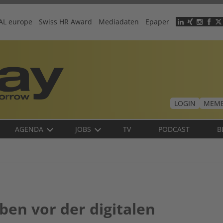
AL europe
Swiss HR Award
Mediadaten
Epaper
Header
menu
LOGIN
MEMB
AGENDA
JOBS
TV
PODCAST
B
ben vor der digitalen