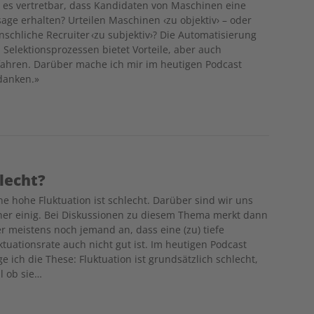
t es vertretbar, dass Kandidaten von Maschinen eine
age erhalten? Urteilen Maschinen ‹zu objektiv› – oder
schliche Recruiter ‹zu subjektiv›? Die Automatisierung
 Selektionsprozessen bietet Vorteile, aber auch
ahren. Darüber mache ich mir im heutigen Podcast
danken.»
hlecht?
ne hohe Fluktuation ist schlecht. Darüber sind wir uns
her einig. Bei Diskussionen zu diesem Thema merkt dann
r meistens noch jemand an, dass eine (zu) tiefe
ktuationsrate auch nicht gut ist. Im heutigen Podcast
e ich die These: Fluktuation ist grundsätzlich schlecht,
l ob sie…