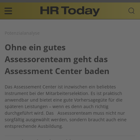
Skip
Business-
to
Plattform
content
für
Main
Human
navigation
Resources
Potenzialanalyse
DE
Ohne ein gutes
Assessorenteam geht das
Assessment Center baden
Das Assessement Center ist inzwischen ein beliebtes
Instrument bei der Mitarbeiterselektion. Es ist praktisch
anwendbar und bietet eine gute Vorhersagegüte für die
späteren Leistungen – wenn es denn auch richtig
durchgeführt wird. Das Assessorenteam muss nicht nur
sorgfältig ausgewählt werden, sondern braucht auch eine
entsprechende Ausbildung.