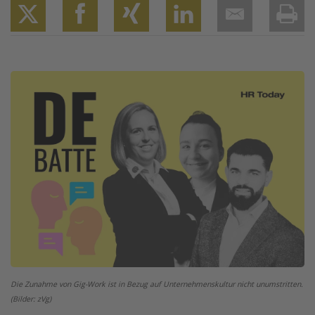
Twitter
Facebook
XING
LinkedIn
Email
Prin
Image
Die Zunahme von Gig-Work ist in Bezug auf Unternehmenskultur nicht unumstritten.
(Bilder: zVg)