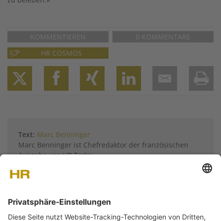
KOMMENTIEREN
0 KOMMENTARE
HR COSMOS
Twitter
Facebook
XING
LinkedIn
Email
Prin
Text:
Marc Benninger
Marc Benninger ist Chefredaktor der französischen
Ausgabe von HR Today.
Weitere Artikel von
Marc Benninger