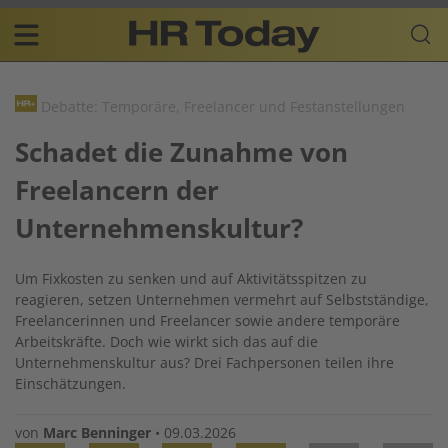
Skip
Business-
to
Plattform
content
für
Main
Human
navigation
Resources
Debatte: Temporäre, Freelancer und Festanstellungen
DE
Schadet die Zunahme von
Freelancern der
Unternehmenskultur?
Um Fixkosten zu senken und auf Aktivitätsspitzen zu
reagieren, setzen Unternehmen vermehrt auf Selbstständige,
Freelancerinnen und Freelancer sowie andere temporäre
Arbeitskräfte. Doch wie wirkt sich das auf die
Unternehmenskultur aus? Drei Fachpersonen teilen ihre
Einschätzungen.
von
Marc Benninger
•
09.03.2026