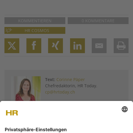
KOMMENTIEREN
0 KOMMENTARE
HR COSMOS
Twitter
Facebook
XING
LinkedIn
Email
Prin
Text:
Corinne Päper
Chefredaktorin, HR Today.
cp@hrtoday.ch
Weitere Artikel von
Corinne Päper