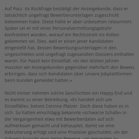
Auf Pasz tis Rückfrage bestätigt der Anzeigekunde, dass er
tatsächlich ungefragt Bewerberunterlagen zugeschickt
bekommen habe. Diese hätte er aber unbesehen retourniert.
Später sei er mit einer Personalvermittlungsgebühr
konfrontiert worden, worauf ein Rechtsstreit ins Rollen
gekommen sei. Dies, weil er einen jener Kandidaten
eingestellt hat, dessen Bewerbungsunterlagen in den
ungesichteten und ungefragt zugesandten Dossiers enthalten
waren. Für Paszti kein Einzelfall. «In den letzten Jahren
mussten wir Anzeigekunden gegenüber mehrfach den Beweis
erbringen, dass sich Kandidaten über unsere Jobplattformen
beim Kunden gemeldet hatten.»
Nicht immer nehmen solche Geschichten ein Happy End und
es kommt zu einer Betreibung. «Es handelt sich um
Einzelfälle», betont Corinne Platzer. Doch diese haben es in
sich. So hätten einschlägig bekannte «schwarze Schafe» in
der Vergangenheit etwa mit Bewerberdaten auf sich
aufmerksam gemacht und behauptet, damit sei eine
Rekrutierung erfolgt und eine Provision geschuldet. «In der
Schweiz braucht man keine Beweise, um jemanden zu