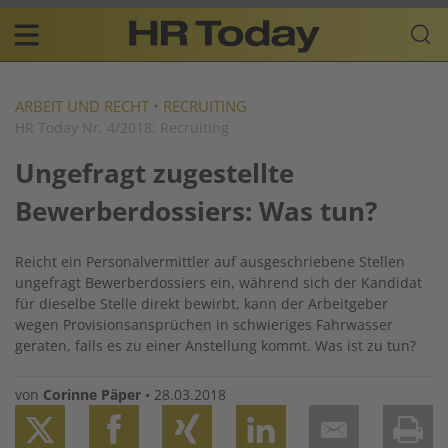
Skip
Business-
to
Plattform
content
für
Main
Human
navigation
Resources
ARBEIT UND RECHT
•
RECRUITING
HR Today Nr. 4/2018: Recruiting
DE
Ungefragt zugestellte
Bewerberdossiers: Was tun?
Reicht ein Personalvermittler auf ausgeschriebene Stellen
ungefragt Bewerberdossiers ein, während sich der Kandidat
für dieselbe Stelle direkt bewirbt, kann der Arbeitgeber
wegen Provisionsansprüchen in schwieriges Fahrwasser
geraten, falls es zu einer Anstellung kommt. Was ist zu tun?
von
Corinne Päper
•
28.03.2018