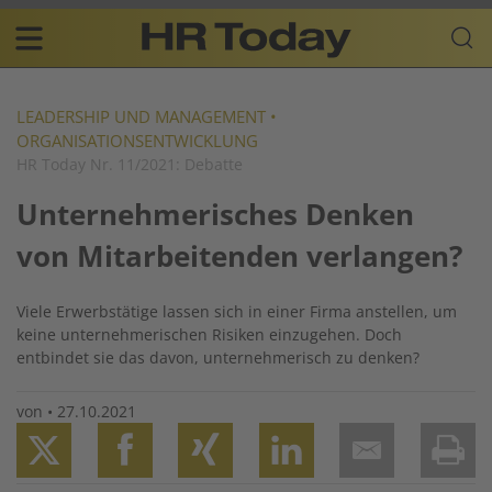
Skip
Business-
to
Plattform
content
für
Main
Human
navigation
Resources
LEADERSHIP UND MANAGEMENT
•
ORGANISATIONSENTWICKLUNG
DE
HR Today Nr. 11/2021: Debatte
Unternehmerisches Denken
von Mitarbeitenden verlangen?
Viele Erwerbstätige lassen sich in einer Firma anstellen, um
keine unternehmerischen Risiken einzugehen. Doch
entbindet sie das davon, unternehmerisch zu denken?
von
•
27.10.2021