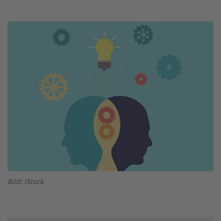
Twitter
Facebook
XING
LinkedIn
Email
Prin
Image
Bild: iStock.