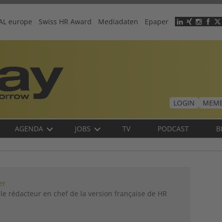
AL europe
Swiss HR Award
Mediadaten
Epaper
Header
menu
LOGIN
MEMB
AGENDA
JOBS
TV
PODCAST
B
er
le rédacteur en chef de la version française de HR