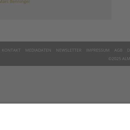
Marc Benninger
KONTAKT
MEDIADATEN
NEWSLETTER
IMPRESSUM
AGB
D
©2025 ALM