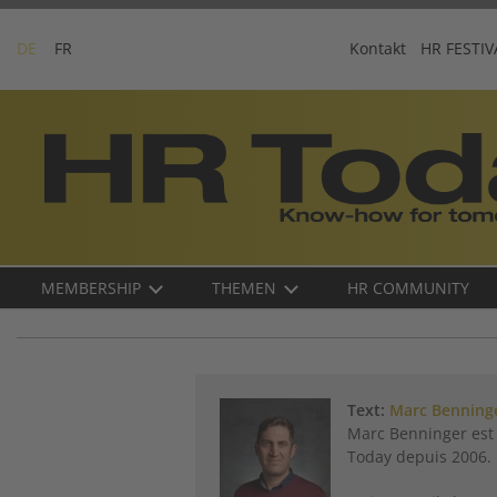
Skip
to
DE
FR
Kontakt
HR FESTIV
content
Business-
Plattform
für
Human
Resources
Main
MEMBERSHIP
THEMEN
HR COMMUNITY
navigation
DE
Text:
Marc Benning
Marc Benninger est 
Today depuis 2006.