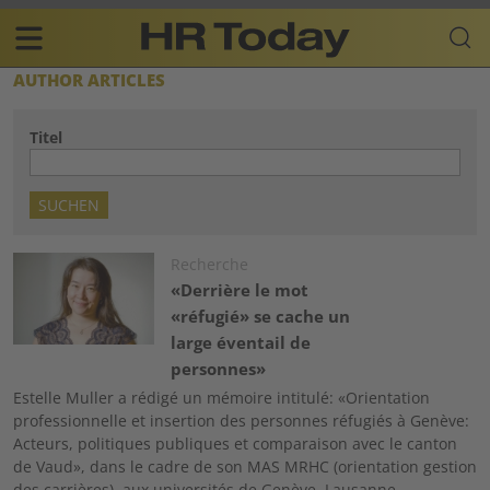
Skip
Business-
to
Plattform
content
für
Main
AUTHOR ARTICLES
Human
navigation
Resources
Titel
FR
Image
Recherche
«Derrière le mot
«réfugié» se cache un
large éventail de
personnes»
Estelle Muller a rédigé un mémoire intitulé: «Orientation
professionnelle et insertion des personnes réfugiés à Genève:
Acteurs, politiques publiques et comparaison avec le canton
de Vaud», dans le cadre de son MAS MRHC (orientation gestion
des carrières), aux universités de Genève, Lausanne,…