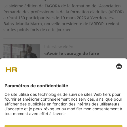
La sixième édition de l’AGORA de la formation de l’Association
Romande des professionnels de la formation d’adultes (ARFOR)
a réuni 130 participants•es le 19 mars 2026 à Yverdon-les-
Bains. Manila Marra, nouvelle présidente de l’ARFOR, revient
sur les points forts de cette journée.
Image
Interview vidéo
«Avoir le courage de faire
passer l’humain avant la
machine»
Professeur de GRH à la HEIG-VD, Antoine Pennaforte ​revient
dans cette interview vidéo sur les défis des managers RH et la
sortie de son récent livre «Réussir avec vos alternants», coécrit
avec Sarah Alves.
Image
Vidéo
Compte rendu du livre de
Ben Eubanks: Artificial