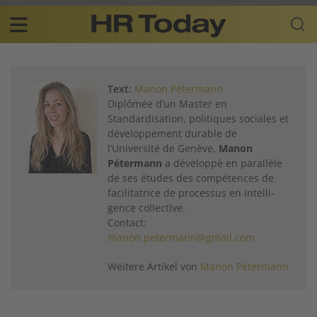
Skip
Business-
to
Plattform
content
für
Main
Human
navigation
Resources
Text:
Manon Pétermann
DE
Diplômée d’un Master en
Standardisation, politiques sociales et
développement dura­ble de
l’Université de Genève,
Manon
Pétermann
a dévelop­pé en parallèle
de ses études des compéten­ces de
facilitatrice de processus en intelli­
gence collective.
Contact:
manon.petermann@gmail.com
Weitere Artikel von
Manon Pétermann