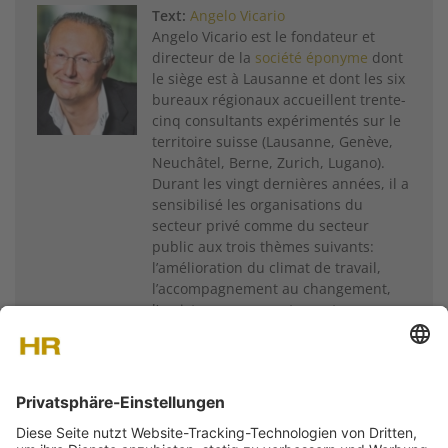
Text:
Angelo Vicario
Angelo Vicario est le fondateur et
directeur de la
société éponyme
dont
le siège est à Lausanne et dont les six
bureaux régionaux accueillent trente-
cinq consultants expérimentés sur le
territoire suisse (Lausanne, Genève,
Neuchâtel, Berne, Zurich, Lugano).
Durant les vingt dernières années, il a
sensibilisé les organisations du
secteur privé comme du secteur
public aux trois thèmes suivants:
l’amélioration du climat de travail,
l’accompagnement au changement,
l’assistance au recrutement.
Weitere Artikel von
Angelo Vicario