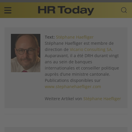
Skip
Business-
to
Plattform
content
für
Main
Human
navigation
Resources
Text:
Stéphane Haefliger
DE
Stéphane Haefliger est membre de
direction de
Vicario Consulting SA
.
Auparavant, il a été DRH durant vingt
ans au sein de banques
internationales et conseiller politique
auprès d’une ministre cantonale.
Publications disponibles sur
www.stephanehaefliger.com
Weitere Artikel von
Stéphane Haefliger